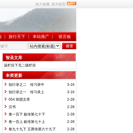
加入收藏
设为首页
地
旅行天下
本站推广
留言板
智圣文库
该栏目下无二级栏目
本类更新
知行录之二 传习录中
3-16
知行录之一 传习录上
3-16
054 班固文库
2-28
汉书
2-28
卷一百下 叙传第七十下
2-28
卷一百上 叙传第七十上
2-28
卷九十九下 王莽传第六十九下
2-28