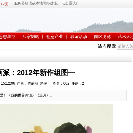
12天
思想星空
兵家韬略
创意产业
联谊活动
园区浏览
艺术天
派：2012年新作组图一
3 15:12:06 作者：陈丽丽 来源： 查看：
602
评论：
2
》《我的世界你懂》《追月》...