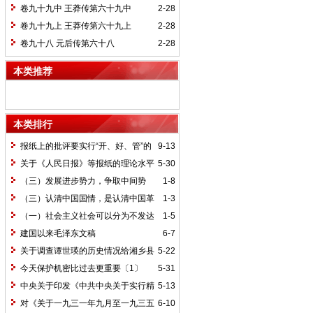
卷九十九中 王莽传第六十九中
2-28
卷九十九上 王莽传第六十九上
2-28
卷九十八 元后传第六十八
2-28
本类推荐
本类排行
报纸上的批评要实行“开、好、管”的
9-13
方针*
关于《人民日报》等报纸的理论水平
5-30
的批语〔1〕
（三）发展进步势力，争取中间势
1-8
力，孤立顽固势力
（三）认清中国国情，是认清中国革
1-3
命一切问题的基本依据
（一）社会主义社会可以分为不发达
1-5
和比较发达两个阶段
建国以来毛泽东文稿
6-7
关于调查谭世瑛的历史情况给湘乡县
5-22
委的信和给谭世瑛的复信
今天保护机密比过去更重要〔1〕
5-31
中央关于印发《中共中央关于实行精
5-13
兵简政、增产节约、反对贪污、反对浪费
对《关于一九三一年九月至一九三五
6-10