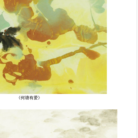
《何瑭有爱》