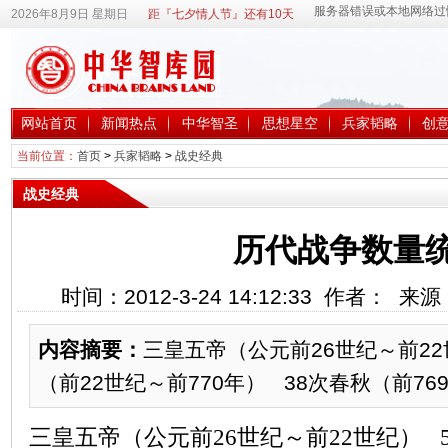
2026年8月9日 星期日
距『七夕情人节』还有10天
网站首页
新闻热点
中华智圣
思想星空
兵家韬略
创
当前位置：
首页
>
兵家韬略
>
战史经典
战史经典
历代战争数量
时间：2012-3-24 14:12:33 作者： 
内容摘要：
三皇五帝（公元前26世纪～前2
（前22世纪～前770年） 38次春秋（前769
三皇五帝（公元前
26
世纪～前
22
世纪）