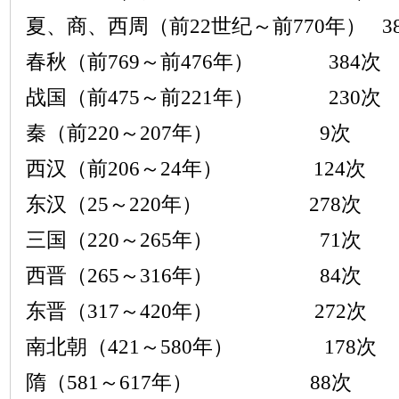
夏、商、西周（前
22
世纪～前
770
年）
3
春秋（前
769
～前
476
年）
384
次
战国（前
475
～前
221
年）
230
次
秦（前
220
～
207
年）
9
次
西汉（前
206
～
24
年）
124
次
东汉（
25
～
220
年）
278
次
三国（
220
～
265
年）
71
次
西晋（
265
～
316
年）
84
次
东晋（
317
～
420
年）
272
次
南北朝（
421
～
580
年）
178
次
隋（
581
～
617
年）
88
次