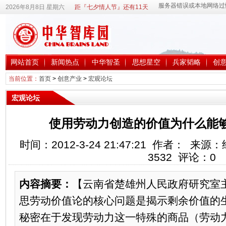
2026年8月8日 星期六
距『七夕情人节』还有11天
网站首页
新闻热点
中华智圣
思想星空
兵家韬略
创
当前位置：
首页
>
创意产业
>
宏观论坛
宏观论坛
使用劳动力创造的价值为什么能
时间：2012-3-24 21:47:21 作者： 
3532
评论：
0
内容摘要：
【云南省楚雄州人民政府研究室
思劳动价值论的核心问题是揭示剩余价值的
秘密在于发现劳动力这一特殊的商品（劳动