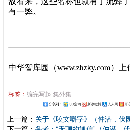
敌看来，这些名称也就有了流弊
有一弊。
中华智库园（www.zhzky.com）上
标签：
编完写起
集外集
分享到：
QQ空间
新浪微博
人人网
开
上一篇：
关于《咬文嚼字》（仲潜，伏
下一篇：
备考：“无聊的通信”（仲潜，