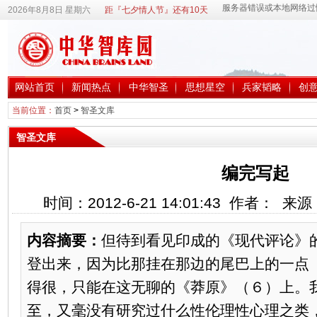
2026年8月8日 星期六
距『七夕情人节』还有10天
网站首页
新闻热点
中华智圣
思想星空
兵家韬略
创
当前位置：
首页
>
智圣文库
智圣文库
编完写起
时间：2012-6-21 14:01:43 作者： 
内容摘要：
但待到看见印成的《现代评论》
登出来，因为比那挂在那边的尾巴上的一点
得很，只能在这无聊的《莽原》（６）上。
至，又毫没有研究过什么性伦理性心理之类