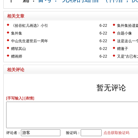
相关文章
《拾谷虹儿画选》小引
6-22
集外集拾遗
集外集
6-22
自题小像
中山先生逝世后一周年
6-22
这是这么一
赠邬其山
6-22
赠蓬子
赠画师
6-22
又是“古已有
相关评论
暂无评论
[手写输入]
[表情]
评论者：
验证码：
点击获取验证码