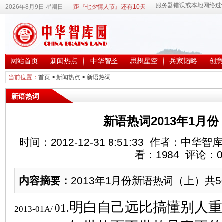
2026年8月9日 星期日
距『七夕情人节』还有10天
网站首页
新闻热点
中华智圣
思想星空
兵家韬略
创
当前位置：
首页
>
新闻热点
>
新语热词
新语热词
新语热词2013年1月
时间：2012-12-31 8:51:33 作者：中
看：
1984
评论：
内容摘要：
2013年1月份新语热词（上）共5
明白自己远比搞懂别人重
01.
2013-01A/