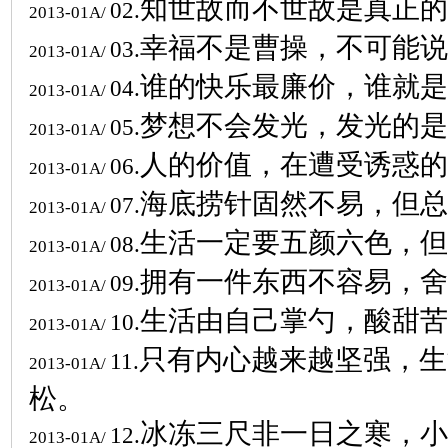
知世故而不世故是真正的
02.
2013-01A/
幸福不是曹操，不可能说
03.
2013-01A/
谁的快乐最廉价，谁就是
04.
2013-01A/
梦想不会发光，发光的是
05.
2013-01A/
人的价值，在遭受诱惑的
06.
2013-01A/
海底捞针固然不易，但总
07.
2013-01A/
生活一定要五颜六色，但
08.
2013-01A/
拥有一件东西不容易，舍
09.
2013-01A/
生活由自己掌勺，酸甜苦
10.
2013-01A/
只有内心越来越坚强，生
11.
2013-01A/
松。
冰冻三尺非一日之寒，小
12.
2013-01A/