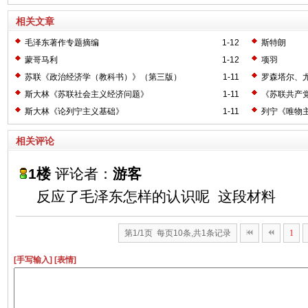
相关文章
毛泽东著作专题摘编
1-12
斯特朗
蒙哥马利
1-12
项羽
苏联《政治经济学（教科书）》（第三版）
1-11
罗森塔尔、
斯大林《苏联社会主义经济问题》
1-11
《苏联共产
斯大林《论列宁主义基础》
1-11
列宁《唯物
相关评论
1楼
评论者：
游客
反应了毛泽东怎样的认识呢 这段材料
第1/1页 每页10条,共1条记录
1
[手写输入]
[表情]