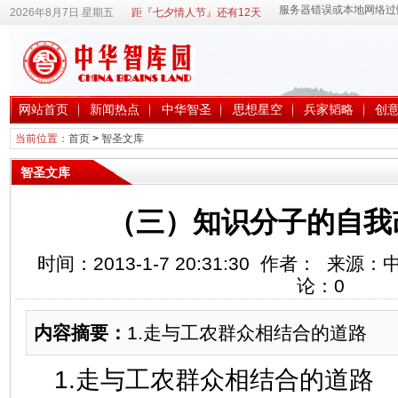
2026年8月7日 星期五
距『七夕情人节』还有12天
网站首页
新闻热点
中华智圣
思想星空
兵家韬略
创
当前位置：
首页
>
智圣文库
智圣文库
（三）知识分子的自我
时间：2013-1-7 20:31:30 作者： 来
论：
0
内容摘要：
1.走与工农群众相结合的道路
1.走与工农群众相结合的道路