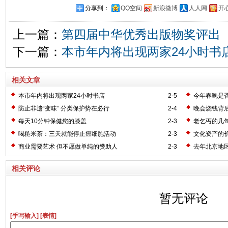
分享到：
QQ空间
新浪微博
人人网
开
上一篇：
第四届中华优秀出版物奖评出
下一篇：
本市年内将出现两家24小时书
相关文章
本市年内将出现两家24小时书店
2-5
今年春晚是
防止非遗“变味” 分类保护势在必行
2-4
晚会烧钱背
每天10分钟保健您的膝盖
2-3
老乞丐的几
喝糙米茶：三天就能停止癌细胞活动
2-3
文化资产的
商业需要艺术 但不愿做单纯的赞助人
2-3
去年北京地
相关评论
暂无评论
[手写输入]
[表情]