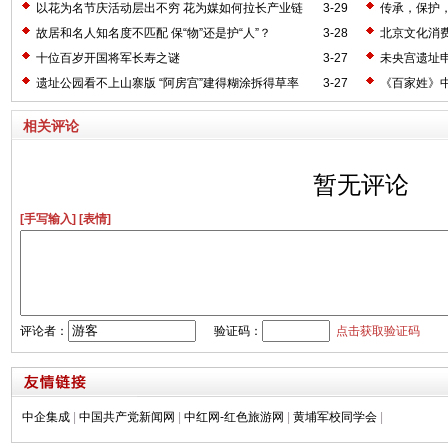
以花为名节庆活动层出不穷 花为媒如何拉长产业链
3-29
传承，保护
故居和名人知名度不匹配 保“物”还是护“人”？
3-28
北京文化消
十位百岁开国将军长寿之谜
3-27
未央宫遗址申
遗址公园看不上山寨版 “阿房宫”建得糊涂拆得草率
3-27
《百家姓》
相关评论
暂无评论
[手写输入]
[表情]
评论者：
验证码：
点击获取验证码
中企集成
|
中国共产党新闻网
|
中红网-红色旅游网
|
黄埔军校同学会
|