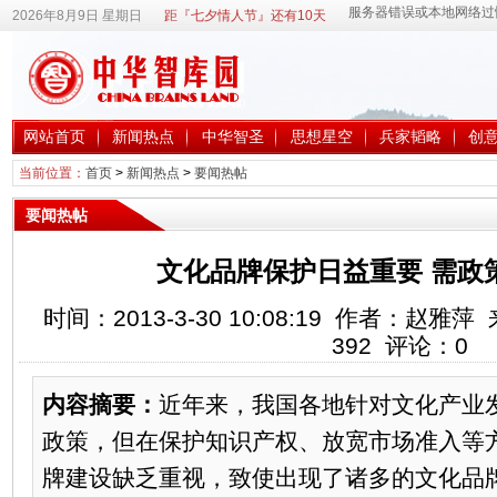
2026年8月9日 星期日
距『七夕情人节』还有10天
网站首页
新闻热点
中华智圣
思想星空
兵家韬略
创
当前位置：
首页
>
新闻热点
>
要闻热帖
要闻热帖
文化品牌保护日益重要 需政
时间：2013-3-30 10:08:19 作者：赵
392
评论：
0
内容摘要：
近年来，我国各地针对文化产业
政策，但在保护知识产权、放宽市场准入等
牌建设缺乏重视，致使出现了诸多的文化品