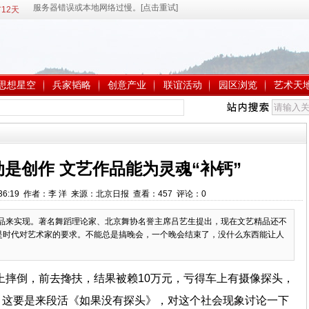
12天
思想星空
兵家韬略
创意产业
联谊活动
园区浏览
艺术天
是创作 文艺作品能为灵魂“补钙”
 8:36:19 作者：李 洋 来源：北京日报 查看：
457
评论：
0
精品来实现。著名舞蹈理论家、北京舞协名誉主席吕艺生提出，现在文艺精品还不
是时代对艺术家的要求。不能总是搞晚会，一个晚会结束了，没什么东西能让人
上摔倒，前去搀扶，结果被赖10万元，亏得车上有摄像探头，
？这要是来段活《如果没有探头》，对这个社会现象讨论一下