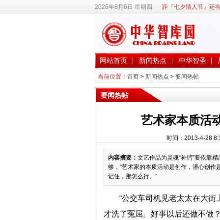
2026年8月6日 星期四
距『七夕情人节』还有
网站首页
新闻热点
中华智圣
当前位置：
首页
>
新闻热点
>
要闻热帖
要闻热帖
艺术家本质活动
时间：2013-4-28
内容摘要：
文艺作品为灵魂“补钙”要依靠
够，“艺术家的本质活动是创作，潜心创作
记住，那怎么行。”
“公交车司机见老太太在大街
才洗了冤屈。好事以后还做不做