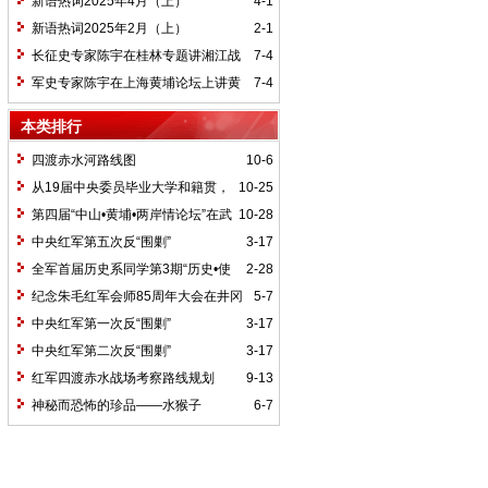
新语热词2025年4月（上）
4-1
新语热词2025年2月（上）
2-1
长征史专家陈宇在桂林专题讲湘江战
7-4
役精神
军史专家陈宇在上海黄埔论坛上讲黄
7-4
埔精神与国家统一大业
本类排行
四渡赤水河路线图
10-6
从19届中央委员毕业大学和籍贯，
10-25
看当代中国文化区域积淀
第四届“中山•黄埔•两岸情论坛”在武
10-28
汉举行
中央红军第五次反“围剿”
3-17
全军首届历史系同学第3期“历史•使
2-28
命”论坛纪要
纪念朱毛红军会师85周年大会在井冈
5-7
山召开
中央红军第一次反“围剿”
3-17
中央红军第二次反“围剿”
3-17
红军四渡赤水战场考察路线规划
9-13
神秘而恐怖的珍品——水猴子
6-7