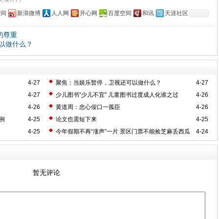
空间
新浪微博
人人网
开心网
百度空间
和讯
天涯社区
的尊重
以做什么？
4-27
聚焦：当娱乐暂停，卫视还可以做什么？
4-27
4-27
少儿图书“少儿不宜” 儿童图书过度成人化谁之过
4-26
4-26
黄道周：忠心佞口一孤臣
4-26
例
4-25
论文也需短下来
4-25
4-25
今年假期不再“涨声”一片 景区门票不能捡芝麻丢西瓜
4-24
暂无评论