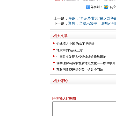
分享到：
QQ
上一篇：
评论：“奇葩毕业照”缺乏对等
下一篇：
聚焦：当娱乐暂停，卫视还可
相关文章
热钱流入中国 为啥不见动静
地震中的“活命三角”
中国首次发现古代铜镜铸造作坊遗址
科学理解与传承发展地域文化——以琼学为
互联网收费还是免费，这是个问题
相关评论
[手写输入]
[表情]