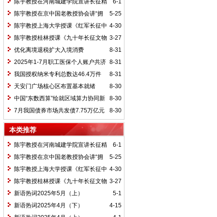
陈宇教授在河南城建学院宣讲长征精
6-1
神及红25军长征史
陈宇教授在京中国老教授协会讲“拥
5-25
抱中华新文明”
陈宇教授上海大学授课《红军长征中
4-30
的黄埔师生》
陈宇教授桂林授课《九十年长征文物
3-27
鉴赏》
优化离境退税扩大入境消费
8-31
2025年1-7月职工医保个人账户共济
8-31
2.31亿人次 共济金额304.57亿元
我国授权纳米专利总数达46.4万件
8-31
天安门广场核心区布置基本就绪
8-30
中国“东数西算”绘就区域算力协同新
8-30
图景
7月我国债券市场共发债7.75万亿元
8-30
本类推荐
陈宇教授在河南城建学院宣讲长征精
6-1
神及红25军长征史
陈宇教授在京中国老教授协会讲“拥
5-25
抱中华新文明”
陈宇教授上海大学授课《红军长征中
4-30
的黄埔师生》
陈宇教授桂林授课《九十年长征文物
3-27
鉴赏》
新语热词2025年5月（上）
5-1
新语热词2025年4月（下）
4-15