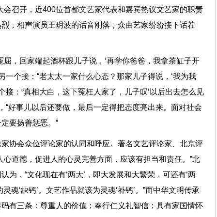
大会召开，近400位首都文艺家代表和嘉宾热议文艺家的职责
热烈，相声演员王玥波的话音刚落，众曲艺家纷纷接下话茬
冤屈，回家端起酒杯跟儿子说，‘再学你爸爸，我拿茶缸子开
”另一个接：“老太太一家什么心态？那家儿子得说，‘我为我
一个接：“真相大白，这下冤枉人家了，儿子叹‘以后出去怎么见
结，“好事儿以后还要做，最后一定得把态度亮出来。面对社会
定要扬善惩恶。”
论家协会众位评论家的认同和呼应。著名文艺评论家、北京评
人心道德，促进人的心灵完善方面，应该有担当和责任。”北
认为，“文化现在有‘两大’，即大发展和大繁荣，可还有‘两
灵魂‘缺钙’。文艺作品就该为灵魂‘补钙’。”而中华文明传承
起码有三条：尊重人的价值；奉行仁义礼智信；具有家国情怀