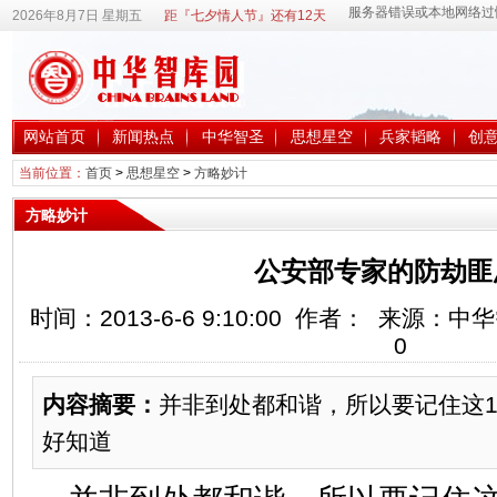
2026年8月7日 星期五
距『七夕情人节』还有12天
网站首页
新闻热点
中华智圣
思想星空
兵家韬略
创
当前位置：
首页
>
思想星空
>
方略妙计
方略妙计
公安部专家的防劫匪
时间：2013-6-6 9:10:00 作者： 来源：
0
内容摘要：
并非到处都和谐，所以要记住这1
好知道