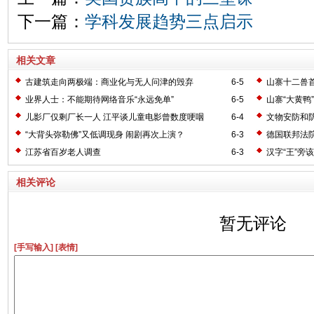
下一篇：
学科发展趋势三点启示
相关文章
古建筑走向两极端：商业化与无人问津的毁弃
6-5
山寨十二兽
业界人士：不能期待网络音乐“永远免单”
6-5
山寨“大黄鸭
儿影厂仅剩厂长一人 江平谈儿童电影曾数度哽咽
6-4
文物安防和
“大背头弥勒佛”又低调现身 闹剧再次上演？
6-3
德国联邦法院
江苏省百岁老人调查
6-3
汉字“王”旁
相关评论
暂无评论
[手写输入]
[表情]