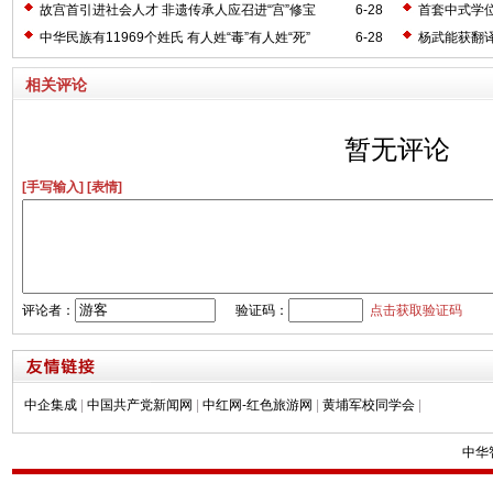
故宫首引进社会人才 非遗传承人应召进“宫”修宝
6-28
首套中式学
中华民族有11969个姓氏 有人姓“毒”有人姓“死”
6-28
杨武能获翻译
相关评论
暂无评论
[手写输入]
[表情]
评论者：
验证码：
点击获取验证码
中企集成
|
中国共产党新闻网
|
中红网-红色旅游网
|
黄埔军校同学会
|
中华