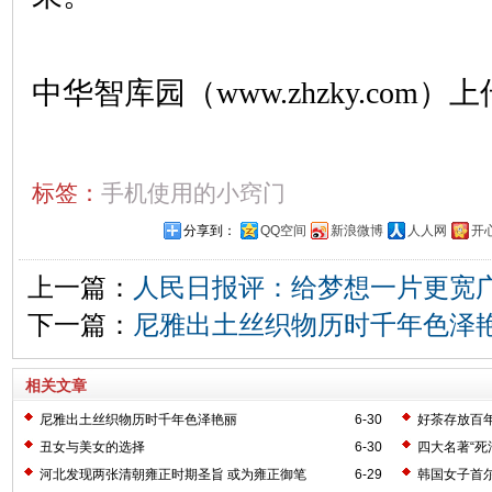
中华智库园（www.zhzky.com）上
标签：
手机使用的小窍门
分享到：
QQ空间
新浪微博
人人网
开
上一篇：
人民日报评：给梦想一片更宽
下一篇：
尼雅出土丝织物历时千年色泽
相关文章
尼雅出土丝织物历时千年色泽艳丽
6-30
好茶存放百年
丑女与美女的选择
6-30
四大名著“死
河北发现两张清朝雍正时期圣旨 或为雍正御笔
6-29
韩国女子首尔