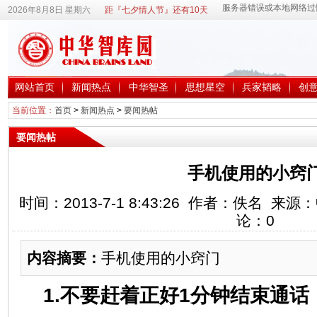
2026年8月8日 星期六
距『七夕情人节』还有10天
网站首页
新闻热点
中华智圣
思想星空
兵家韬略
创
当前位置：
首页
>
新闻热点
>
要闻热帖
要闻热帖
手机使用的小窍
时间：2013-7-1 8:43:26 作者：佚名 
论：
0
内容摘要：
手机使用的小窍门
1.不要赶着正好1分钟结束通话