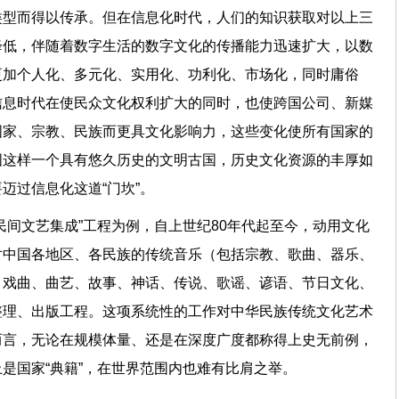
类型而得以传承。但在信息化时代，人们的知识获取对以上三
降低，伴随着数字生活的数字文化的传播能力迅速扩大，以数
更加个人化、多元化、实用化、功利化、市场化，同时庸俗
信息时代在使民众文化权利扩大的同时，也使跨国公司、新媒
国家、宗教、民族而更具文化影响力，这些变化使所有国家的
国这样一个具有悠久历史的文明古国，历史文化资源的丰厚如
迈过信息化这道“门坎”。
民间文艺集成”工程为例，自上世纪80年代起至今，动用文化
对中国各地区、各民族的传统音乐（包括宗教、歌曲、器乐、
、戏曲、曲艺、故事、神话、传说、歌谣、谚语、节日文化、
整理、出版工程。这项系统性的工作对中华民族传统文化艺术
而言，无论在规模体量、还是在深度广度都称得上史无前例，
上是国家“典籍”，在世界范围内也难有比肩之举。