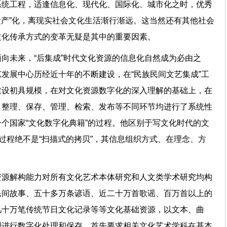
系统工程，适逢信息化、现代化、国际化、城市化之时，优秀
“遗产”化，离现实社会文化生活渐行渐远。这当然还有其他社会
代文化传承方式的变革无疑是其中的重要因素。
向未来，“后集成”时代文化资源的信息化自然成为必由之
发展中心历经近十年的不断建设，在“民族民间文艺集成”工
建设初具规模，在对文化资源数字化的深入理解的基础上，在
、整理、保存、管理、检索、发布等不同环节均进行了系统性
个国家“文化数字化典籍”的过程。他区别于写文化时代的文
”过程绝不是“扫描式的拷贝”，其信息组织方式、在理念、方
不同。
资源解构能力对所有文化艺术本体研究和人文类学术研究均构
民间故事、五十多万条谚语、近二十万首歌谣、百万首以上的
几十万笔传统节日文化记录等等文化基础资源，以文本、曲
别进行数字化处理和保存，首先要求相关文化艺术学科在基本