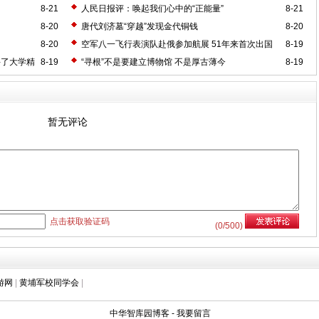
8-21
人民日报评：唤起我们心中的“正能量”
8-21
8-20
唐代刘济墓“穿越”发现金代铜钱
8-20
8-20
空军八一飞行表演队赴俄参加航展 51年来首次出国
8-19
丢了大学精
8-19
“寻根”不是要建立博物馆 不是厚古薄今
8-19
暂无评论
点击获取验证码
(
0
/500)
游网
|
黄埔军校同学会
|
中华智库园博客
-
我要留言