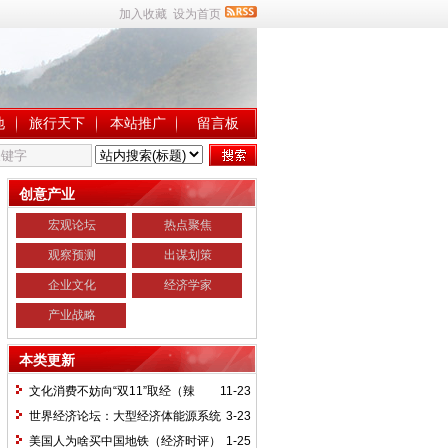
加入收藏
设为首页
地
旅行天下
本站推广
留言板
创意产业
宏观论坛
热点聚焦
观察预测
出谋划策
企业文化
经济学家
产业战略
本类更新
文化消费不妨向“双11”取经（辣
11-23
评）
世界经济论坛：大型经济体能源系统
3-23
挑战更为严峻
美国人为啥买中国地铁（经济时评）
1-25