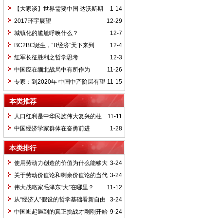
【大家谈】世界需要中国 达沃斯期
1-14
待中国方案
2017环宇展望
12-29
城镇化的尴尬呼唤什么？
12-7
BC2BC诞生，“B经济”天下来到
12-4
红军长征胜利之哲学思考
12-3
中国应在缅北战局中有所作为
11-26
专家：到2020年 中国中产阶层有望
11-15
达4亿人
本类推荐
人口红利是中华民族伟大复兴的柱
11-11
石
中国经济学家群体在奋勇前进
1-28
本类排行
使用劳动力创造的价值为什么能够大
3-24
于它自身价值
关于劳动价值论和剩余价值论的当代
3-24
思考
伟大战略家毛泽东“大”在哪里？
11-12
从“经济人”假设的哲学基础看新自由
3-24
主义的本质
中国崛起遇到的真正挑战才刚刚开始
9-24