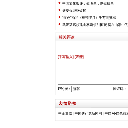
中国文化报评：做明星，别做钱星
盛夏火绳驱蚊蝇
“红色”拍品《艰苦岁月》千万元落槌
武汉某高校建山寨建筑引围观 莫在山寨中
神
相关评论
[手写输入]
[表情]
评论者：
验证码：
中企集成
|
中国共产党新闻网
|
中红网-红色旅