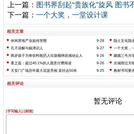
上一篇：
图书界刮起“贵族化”旋风 图书
下一篇：
一个大奖，一堂设计课
相关文章
休闲房地产业如何突围
9-28
隐士文化隐
孔子误解与杨溥识人
9-27
一个大奖，
两岁孩子为将饮料瓶扔入垃圾桶摔跤感动众人
9-26
嫦娥三号月
童之磊：超过40.1%的人愿意付费阅读
9-26
京城雨过天晴
天安门广场历年最大花篮亮相 直径达50米
9-25
教材书写要
相关评论
暂无评论
[手写输入]
[表情]