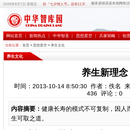
2026年8月7日 星期五
距『七夕情人节』还有11天
网站首页
新闻热点
中华智圣
思想星空
兵家韬略
创
当前位置：
首页
>
思想星空
>
养生文化
养生文化
养生新理念
时间：2013-10-14 8:50:30 作者：
436
评论：
0
内容摘要：
健康长寿的模式不可复制，因人
生可取之道。