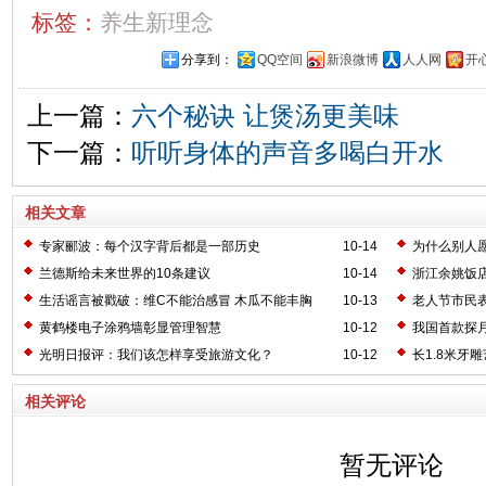
标签：
养生新理念
分享到：
QQ空间
新浪微博
人人网
开
上一篇：
六个秘诀 让煲汤更美味
下一篇：
听听身体的声音多喝白开水
相关文章
专家郦波：每个汉字背后都是一部历史
10-14
为什么别人
兰德斯给未来世界的10条建议
10-14
浙江余姚饭
生活谣言被戳破：维C不能治感冒 木瓜不能丰胸
10-13
老人节市民
黄鹤楼电子涂鸦墙彰显管理智慧
10-12
我国首款探
光明日报评：我们该怎样享受旅游文化？
10-12
长1.8米牙
相关评论
暂无评论