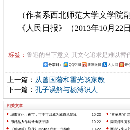
（作者系西北师范大学文学
《人民日报》（2013年10月22日
标签：
鲁迅的当下意义
其文化追求是难以替
分享到：
QQ空间
新浪微博
人人网
开
上一篇：
从曾国藩和霍光谈家教
下一篇：
孔子误解与杨溥识人
相关文章
城市文化：夜市，可不可以成为城市风景线
10-23
“喜羊羊”们
用精品力作铸造出版品牌
10-22
同济师生齐努
《狐狸叫》取代江南Style成新一代神曲
10-22
两老汉失火毁