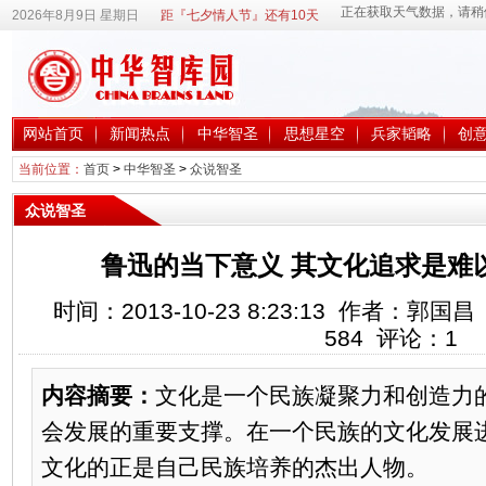
2026年8月9日 星期日
距『七夕情人节』还有10天
网站首页
新闻热点
中华智圣
思想星空
兵家韬略
创
当前位置：
首页
>
中华智圣
>
众说智圣
众说智圣
鲁迅的当下意义 其文化追求是难
时间：2013-10-23 8:23:13 作者：
584
评论：
1
内容摘要：
文化是一个民族凝聚力和创造力
会发展的重要支撑。在一个民族的文化发展
文化的正是自己民族培养的杰出人物。