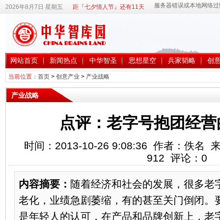
2026年8月7日 星期五
距『七夕情人节』还有11天
网站首页
新闻热点
中华智圣
思想星空
兵家韬略
创
当前位置：
首页
>
创意产业
>
产业战略
产业战略
点评：老字号抱团经营
时间：2013-10-26 9:08:36 作者：
912
评论：
0
内容摘要：
随着经济和社会的发展，很多老
老化，业绩急剧萎缩，有的甚至关门倒闭。
是年轻人的认可，在产品和品牌创新上，老