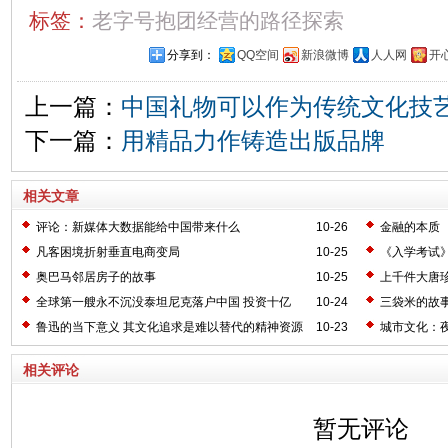
标签：
老字号抱团经营的路径探索
分享到：
QQ空间
新浪微博
人人网
开
上一篇：
中国礼物可以作为传统文化技
下一篇：
用精品力作铸造出版品牌
相关文章
评论：新媒体大数据能给中国带来什么
10-26
金融的本质
凡客困境折射垂直电商变局
10-25
《入学考试
奥巴马邻居房子的故事
10-25
上千件大唐
全球第一艘永不沉没泰坦尼克落户中国 投资十亿
10-24
三袋米的故
鲁迅的当下意义 其文化追求是难以替代的精神资源
10-23
城市文化：
相关评论
暂无评论