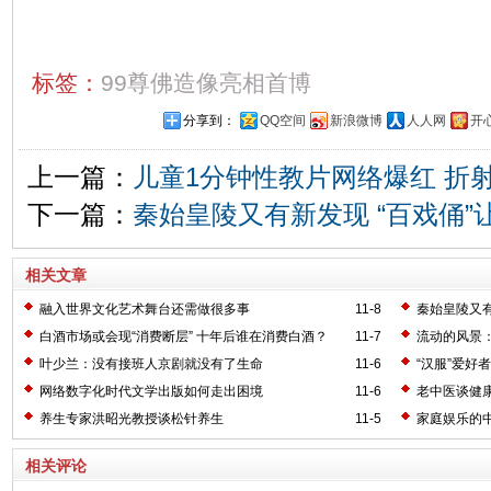
标签：
99尊佛造像亮相首博
分享到：
QQ空间
新浪微博
人人网
开
上一篇：
儿童1分钟性教片网络爆红 折
下一篇：
秦始皇陵又有新发现 “百戏俑”
相关文章
融入世界文化艺术舞台还需做很多事
11-8
秦始皇陵又有
白酒市场或会现“消费断层” 十年后谁在消费白酒？
11-7
流动的风景
叶少兰：没有接班人京剧就没有了生命
11-6
“汉服”爱好
网络数字化时代文学出版如何走出困境
11-6
老中医谈健
养生专家洪昭光教授谈松针养生
11-5
家庭娱乐的
相关评论