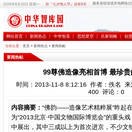
2026年8月10日 星期一
距『七夕情人节』还有9天
网站首页
新闻热点
中华智圣
思想星空
兵家韬略
创
当前位置：
首页
>
新闻热点
>
要闻热帖
要闻热帖
99尊佛造像亮相首博 最珍贵
时间：2013-11-8 8:12:16 作者：佚
400
评论：
0
内容摘要：
“佛韵——造像艺术精粹展”昨起
为“2013北京·中国文物国际博览会”的重头
中展出，其中三成以上为首次进京，不少文