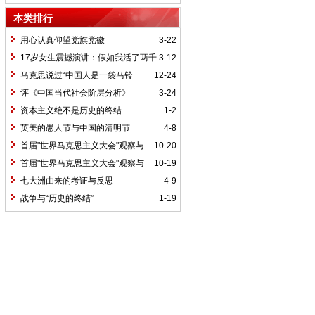
本类排行
用心认真仰望党旗党徽
3-22
17岁女生震撼演讲：假如我活了两千
3-12
岁，我的祖国她是谁？
马克思说过“中国人是一袋马铃
12-24
薯”吗
评《中国当代社会阶层分析》
3-24
资本主义绝不是历史的终结
1-2
英美的愚人节与中国的清明节
4-8
首届"世界马克思主义大会"观察与
10-20
综述之三
首届"世界马克思主义大会"观察与
10-19
综述之二
七大洲由来的考证与反思
4-9
战争与“历史的终结”
1-19