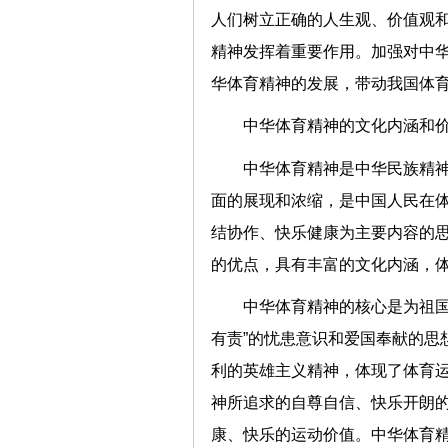
人们树立正确的人生观、价值观
精神发挥着重要作用。加强对中
华体育精神的发展，带动我国体
中华体育精神的文化内涵和
中华体育精神是中华民族精
面的展现和浓缩，是中国人民在
结协作、快乐健康为主要内容的
的优点，具有丰富的文化内涵，
中华体育精神的核心是为祖国
有责”的忧患意识和爱国奉献的思
利的英雄主义精神，体现了体育
神所追求的自尊自信、快乐开朗
康、快乐的运动价值。中华体育