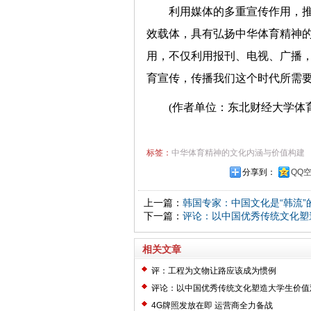
利用媒体的多重宣传作用，
效载体，具有弘扬中华体育精神
用，不仅利用报刊、电视、广播
育宣传，传播我们这个时代所需
(作者单位：
东北财经大学体育
标签：
中华体育精神的文化内涵与价值构建
分享到：
QQ
上一篇：
韩国专家：中国文化是“韩流”的
下一篇：
评论：以中国优秀传统文化塑
相关文章
评：工程为文物让路应该成为惯例
评论：以中国优秀传统文化塑造大学生价值
4G牌照发放在即 运营商全力备战