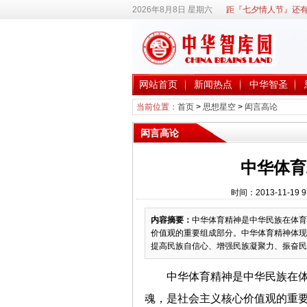
2026年8月8日 星期六
距『七夕情人节』还有
网站首页
新闻热点
中华智圣
当前位置：
首页
>
思想星空
>
闳言高论
闳言高论
中华体育
时间：2013-11-1
内容摘要：
中华体育精神是中华民族在体育
价值观的重要组成部分。中华体育精神体现
提高民族自信心、增强民族凝聚力、振奋民
中华体育精神是中华民族在
魂，是社会主义核心价值观的重