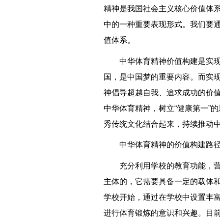
精神是我国社会主义核心价值体
中的一种重要表现形式。我们要
值体系。
中华体育精神价值构建是实
国，是中国梦的重要内容。而实
神倡导超越自我、追求成功的价
中华体育精神，树立“健康第一”
秀传统文化结合起来，持续推
中华体育精神的价值构建路
充分利用学校的教育功能，
主体的，它需要具备一定的载体
学校开始，通过在学校中设置丰
进行体育锻炼的意识和兴趣。目前