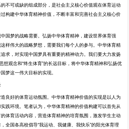
系的不可或缺的组成部分，是社会主义核心价值观在体育运动
通过构建中华体育精神价值，不断丰富和完善社会主义核心价
现中国梦的战略需要。弘扬中华体育精神，建设世界体育强
现这样伟大的战略梦想，需要我们每个人的参与。中华体育精
值追求，对实现中国梦具有重要的精神动力。我们要大力发扬
的思想观念和“终生体育”的长远目标，将中华体育精神和弘扬优
动中国梦这一伟大目标的实现。
径
营造良好的体育运动氛围。中华体育精神价值的实现是以人为
和实践环境。笔者认为，中华体育精神的价值构建可以首先从
富的体育活动内容，营造体育精神的培育氛围，激发学生主动
，全国各高校倡导“我运动、我健康、我快乐”的阳光体育理