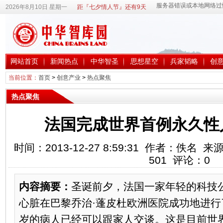
2026年8月10日 星期一
距『七夕情人节』还有9天
网站首页
新闻热点
中华智圣
思想星空
兵家韬略
创
当前位置：
首页
>
创意产业
>
热点聚焦
热点聚焦
法国完成世界首例永久性
时间：2013-12-27 8:59:31 作者：佚
501
评论：
0
内容摘要：
圣诞前夕，法国一家年轻的科技公
心脏在巴黎乔治·蓬皮杜欧洲医院成功地进行
岁的病人已经可以跟家人交谈。这是目前世