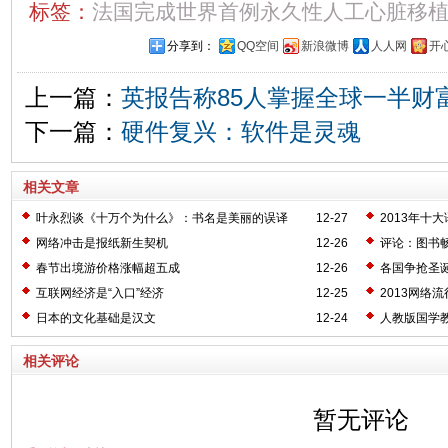
标签：
法国完成世界首例永久性人工心脏移
分享到：
QQ空间
新浪微博
人人网
开
上一篇：
英报告称85人掌握全球一半财
下一篇：
硬件复兴：软件是灵魂
相关文章
叶永烈谈《十万个为什么》：书名是美丽的误译
12-27
2013年十
网络冲击是报纸新生契机
12-26
评论：图书
春节出境游价格涨幅超五成
12-26
各国争抢圣
互联网经济是“入口”经济
12-25
2013网络
日本的文化基础是汉文
12-24
人教版国学
相关评论
暂无评论