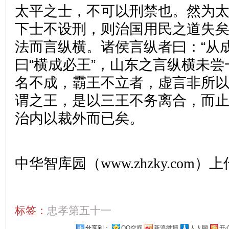
太平之士，不可以刑禁也。然为
下士不设刑，则治国用民之道失
法而言纵横。诸侯言纵者曰：“从
曰“横成必王”，山东之言纵横未
名不成，霸王不立者，虚言非所
谓之王，是以三王不务离合，而
治内以裁外而已矣。
中华智库园（www.zhzky.com）上
标签：
忠孝第五十一
分享到：
QQ空间
新浪微博
人人网
开