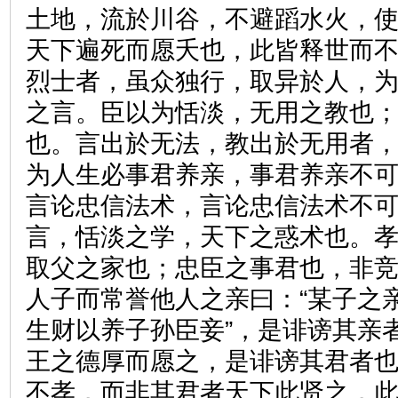
土地，流於川谷，不避蹈水火，
天下遍死而愿夭也，此皆释世而
烈士者，虽众独行，取异於人，
之言。臣以为恬淡，无用之教也
也。言出於无法，教出於无用者
为人生必事君养亲，事君养亲不
言论忠信法术，言论忠信法术不
言，恬淡之学，天下之惑术也。
取父之家也；忠臣之事君也，非
人子而常誉他人之亲曰：“某子之
生财以养子孙臣妾”，是诽谤其亲
王之德厚而愿之，是诽谤其君者
不孝，而非其君者天下此贤之，