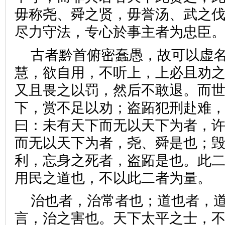
毋称尧、舜之贤，毋誉汤、武之
尽力守法，专心於事主者为忠
古者黔首俯密蠢愚，故可以虚
慧，欲自用，不听上，上必且劝
又且畏之以罚，然后不敢退。而世
下，赏不足以劝；盗跖犯刑赴难，
曰：未有天下而无以天下为者，
而无以天下为者，尧、舜是也；
利，忘身之死者，盗跖是也。此
用民之道也，不以此二者为
治也者，治常者也；道也者，
言，治之害也。天下太平之士，