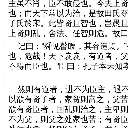
主虽不肖，臣不敢侵也。今夫上
也；而天下常以为治，是故田氏
子氏於宋。此皆贤且智也，岂愚
上贤则乱，舍法、任智则危。故曰
记曰：“舜见瞽瞍，其容造焉。”
也，危哉！天下岌岌，有道者，
不得而臣也。”臣曰：孔子本未
然则有道者，进不为臣主，退
以欲有贤子者，家贫则富之，父
欲有贤臣者，国乱则治之，主卑
不为父，则父之处家也苦；有贤