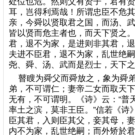
处位也危。然则父有贤子，君有
耳，岂得利焉哉！所谓忠臣不危
亲，今舜以贤取君之国，而汤、
皆以贤而危主者也，而天下贤之
君，退不为家，是进则非其君，
夫进不臣君，退不为家，乱世绝
尧、舜、汤、武而是烈士，天
瞽瞍为舜父而舜放之，象为舜
弟，不可谓仁；妻帝二女而取天
无有，不可谓明。《诗》云：“普
率土之滨，莫非王臣。”信若《诗
臣其君，入则臣其父，妾其母，
内不为家，乱世绝嗣；而外矫於