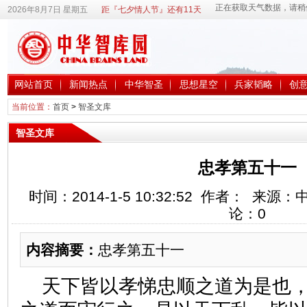
2026年8月7日 星期五
距『七夕情人节』还有11天
网站首页
新闻热点
中华智圣
思想星空
兵家韬略
创
当前位置：
首页
>
智圣文库
智圣文库
忠孝第五十一
时间：2014-1-5 10:32:52 作者： 来
论：
0
内容摘要：
忠孝第五十一
天下皆以孝悌忠顺之道为是也