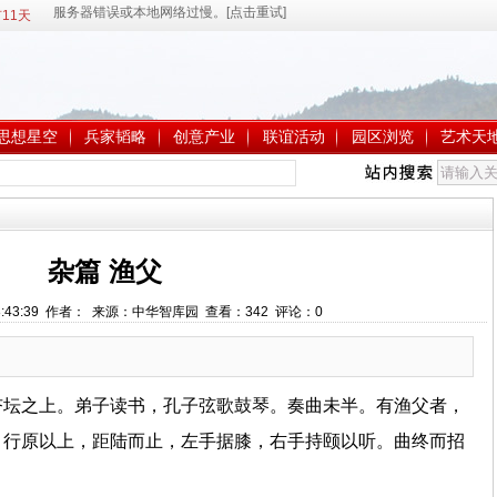
11天
思想星空
兵家韬略
创意产业
联谊活动
园区浏览
艺术天
杂篇 渔父
 18:43:39 作者： 来源：中华智库园 查看：
342
评论：
0
杏坛之上。弟子读书，孔子弦歌鼓琴。奏曲未半。有渔父者，
，行原以上，距陆而止，左手据膝，右手持颐以听。曲终而招