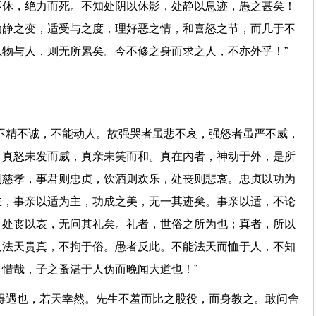
不休，绝力而死。不知处阴以休影，处静以息迹，愚之甚矣！
动静之变，适受与之度，理好恶之情，和喜怒之节，而几于不
物与人，则无所累矣。今不修之身而求之人，不亦外乎！”
？”
不精不诚，不能动人。故强哭者虽悲不哀，强怒者虽严不威，
，真怒未发而威，真亲未笑而和。真在内者，神动于外，是所
则慈孝，事君则忠贞，饮酒则欢乐，处丧则悲哀。忠贞以功为
主，事亲以适为主，功成之美，无一其迹矣。事亲以适，不论
；处丧以哀，无问其礼矣。礼者，世俗之所为也；真者，所以
人法天贵真，不拘于俗。愚者反此。不能法天而恤于人，不知
。惜哉，子之蚤湛于人伪而晚闻大道也！”
得遇也，若天幸然。先生不羞而比之股役，而身教之。敢问舍