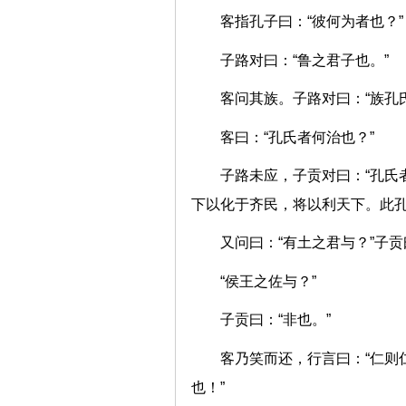
客指孔子曰：“彼何为者也
子路对曰：“鲁之君子也。
客问其族。子路对曰：“族
客曰：“孔氏者何治也？
子路未应，子贡对曰：“孔氏
下以化于齐民，将以利天下。
又问曰：“有土之君与？”子
“侯王之佐与？”
子贡曰：“非也。”
客乃笑而还，行言曰：“仁则
也！”