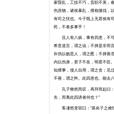
家昏乱，工技不巧，贡职不美，
伤庶物，诸侯暴乱，擅相攘伐，
有司之忧也。今子既上无君侯有
民，不泰多事乎！
且人有八疵，事有四患，不
希意道言，谓之谄；不择是非而
诈伪以败恶人，谓之慝；不择善
内以伤身，君子不友，明君不臣
知擅事，侵人自用，谓之贪；见
不善，谓之矜。此四患也。能去
孔子愀然而叹，再拜而起曰：
失，而离此四谤者何也？”
客凄然变容曰：“甚矣子之难