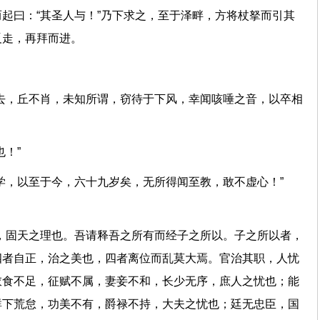
起曰：“其圣人与！”乃下求之，至于泽畔，方将杖拏而引其
子反走，再拜而进。
去，丘不肖，未知所谓，窃待于下风，幸闻咳唾之音，以卒相
学也！”
修学，以至于今，六十九岁矣，无所得闻至教，敢不虚心！”
，固天之理也。吾请释吾之所有而经子之所以。子之所以者，
四者自正，治之美也，四者离位而乱莫大焉。官治其职，人忧
衣食不足，征赋不属，妻妾不和，长少无序，庶人之忧也；能
群下荒怠，功美不有，爵禄不持，大夫之忧也；廷无忠臣，国