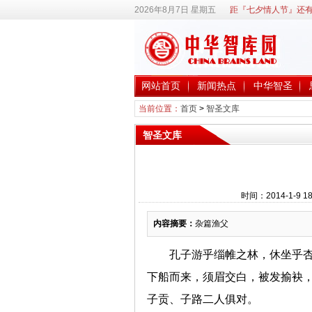
2026年8月7日 星期五
距『七夕情人节』还有
网站首页
新闻热点
中华智圣
当前位置：
首页
>
智圣文库
智圣文库
时间：2014-1-9
内容摘要：
杂篇渔父
孔子游乎缁帷之林，休坐乎
下船而来，须眉交白，被发揄袂
子贡、子路二人俱对。