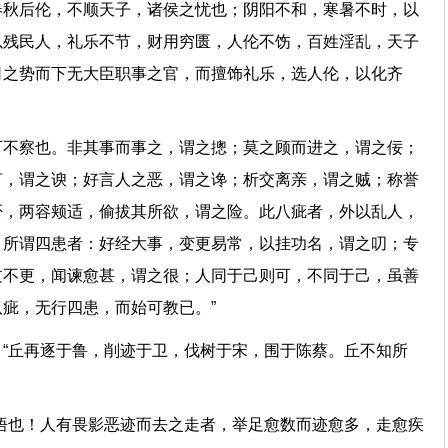
春秋后伦，不顺天子，诸侯之忧也；阴阳不和，寒暑不时，以
以残民人，礼乐不节，财用穷匮，人伦不饬，百姓淫乱，天子
司之势而下无大臣职事之官，而擅饰礼乐，选人伦，以化齐
可不察也。非其事而事之，谓之摠；莫之顾而进之，谓之佞；
言，谓之谀；好言人之恶，谓之谗；析交离亲，谓之贼；称誉
否，两容颊适，偷拔其所欲，谓之险。此八疵者，外以乱人，
。所谓四患者：好经大事，变更易常，以挂功名，谓之叨；专
过不更，闻谏愈甚，谓之很；人同于己则可，不同于己，虽善
八疵，无行四患，而始可教已。”
“丘再逐于鲁，削迹于卫，伐树于宋，围于陈蔡。丘不知所
悟也！人有畏影恶迹而去之走者，举足愈数而迹愈多，走愈疾