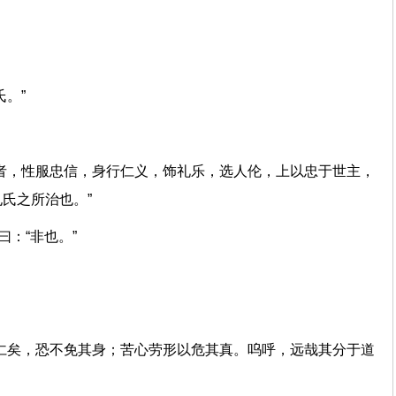
？”
”
孔氏。”
”
者，性服忠信，身行仁义，饰礼乐，选人伦，上以忠于世主，
此孔氏之所治也。”
贡曰：“非也。”
仁矣，恐不免其身；苦心劳形以危其真。呜呼，远哉其分于道