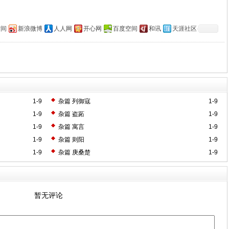
空间
新浪微博
人人网
开心网
百度空间
和讯
天涯社区
1-9
杂篇 列御寇
1-9
1-9
杂篇 盗跖
1-9
1-9
杂篇 寓言
1-9
1-9
杂篇 则阳
1-9
1-9
杂篇 庚桑楚
1-9
暂无评论