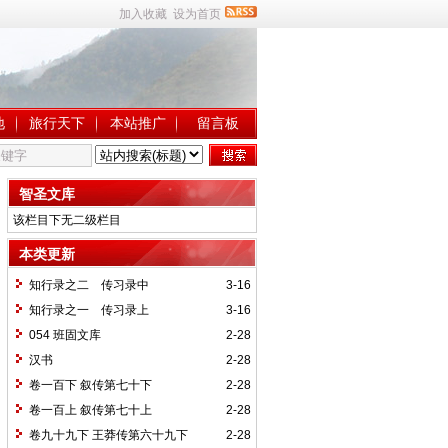
加入收藏
设为首页
地
旅行天下
本站推广
留言板
智圣文库
该栏目下无二级栏目
本类更新
知行录之二 传习录中
3-16
知行录之一 传习录上
3-16
054 班固文库
2-28
汉书
2-28
卷一百下 叙传第七十下
2-28
卷一百上 叙传第七十上
2-28
卷九十九下 王莽传第六十九下
2-28