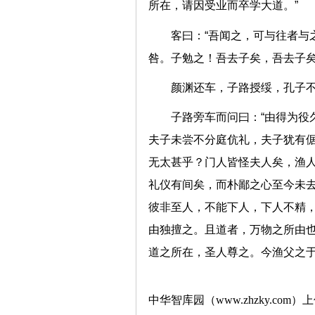
所在，请因受业而卒学大道。
客曰：“吾闻之，可与往者与
咎。子勉之！吾去子矣，吾去子
颜渊还车，子路授绥，孔
子路旁车而问曰：“由得为役
夫子未尝不分庭伉礼，夫子犹有
无太甚乎？门人皆怪夫人矣，渔人
礼仪有间矣，而朴鄙之心至今未
彼非至人，不能下人，下人不精
由独擅之。且道者，万物之所由
道之所在，圣人尊之。今渔父之于
中华智库园（www.zhzky.com）