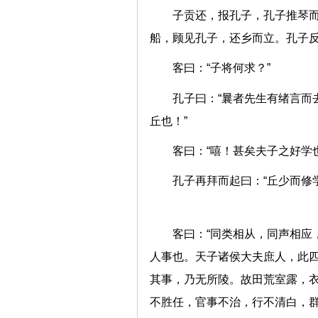
子贡还，报孔子，孔子推琴而
船，顾见孔子，还乡而立。孔
客曰：“子将何求？”
孔子曰：“曩者先生有绪言而
丘也！”
客曰：“嘻！甚矣夫子之好
孔子再拜而起曰：“丘少而
客曰：“同类相从，同声相应
人事也。天子诸侯大夫庶人，此
其事，乃无所陵。故田荒室露，
不胜任，官事不治，行不清白，