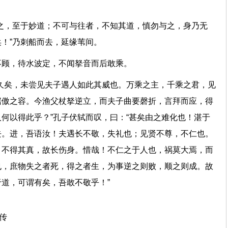
”
之，至于妙道；不可与往者，不知其道，慎勿与之，身乃无
矣！”乃刺船而去，延缘苇间。
子不顾，待水波定，不闻拏音而后敢乘。
久矣，未尝见夫子遇人如此其威也。万乘之主，千乘之君，见
倨傲之容。今渔父杖拏逆立，而夫子曲要磬折，言拜而应，得
何以得此乎？”孔子伏轼而叹，曰：“甚矣由之难化也！湛于
去。进，吾语汝！夫遇长不敬，失礼也；见贤不尊，不仁也。
，不得其真，故长伤身。惜哉！不仁之于人也，祸莫大焉，而
也，庶物失之者死，得之者生，为事逆之则败，顺之则成。故
道，可谓有矣，吾敢不敬乎！”
上传