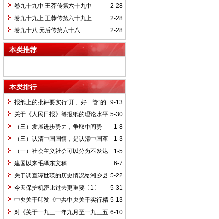
卷九十九中 王莽传第六十九中
2-28
卷九十九上 王莽传第六十九上
2-28
卷九十八 元后传第六十八
2-28
本类推荐
本类排行
报纸上的批评要实行“开、好、管”的
9-13
方针*
关于《人民日报》等报纸的理论水平
5-30
的批语〔1〕
（三）发展进步势力，争取中间势
1-8
力，孤立顽固势力
（三）认清中国国情，是认清中国革
1-3
命一切问题的基本依据
（一）社会主义社会可以分为不发达
1-5
和比较发达两个阶段
建国以来毛泽东文稿
6-7
关于调查谭世瑛的历史情况给湘乡县
5-22
委的信和给谭世瑛的复信
今天保护机密比过去更重要〔1〕
5-31
中央关于印发《中共中央关于实行精
5-13
兵简政、增产节约、反对贪污、反对浪费
对《关于一九三一年九月至一九三五
6-10