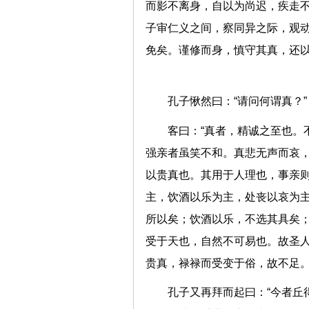
而影不离身，自以为尚迟，疾走
子审仁义之间，察同异之际，观
免矣。谨修而身，慎守其真，还以
孔子愀然曰：“请问何谓真
客曰：“真者，精诚之至也。
强亲者虽笑不和。真悲无声而哀
以贵真也。其用于人理也，事亲
主，饮酒以乐为主，处丧以哀为
所以矣；饮酒以乐，不选其具矣
受于天也，自然不可易也。故圣
贵真，禄禄而受变于俗，故不足
孔子又再拜而起曰：“今者丘