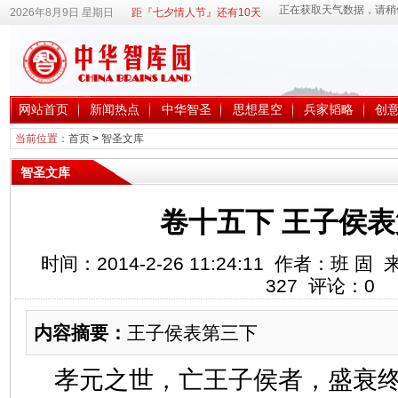
2026年8月9日 星期日
距『七夕情人节』还有10天
网站首页
新闻热点
中华智圣
思想星空
兵家韬略
创
当前位置：
首页
>
智圣文库
智圣文库
卷十五下 王子侯
时间：2014-2-26 11:24:11 作者：班
327
评论：
0
内容摘要：
王子侯表第三下
孝元之世，亡王子侯者，盛衰