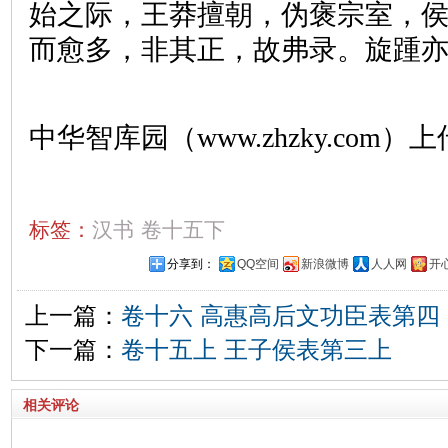
始之际，王莽擅朝，伪褒宗室，
而愈多，非其正，故弗录。旋踵
中华智库园（www.zhzky.com）上
标签：
汉书
卷十五下
分享到：
QQ空间
新浪微博
人人网
开
上一篇：
卷十六 高惠高后文功臣表第四
下一篇：
卷十五上 王子侯表第三上
相关评论