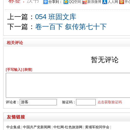
标签：
汉书
分享到：
QQ空间
新浪微博
人人网
开
上一篇：
054 班固文库
下一篇：
卷一百下 叙传第七十下
相关评论
暂无评论
[手写输入]
[表情]
评论者：
验证码：
点击获取验证码
中企集成
|
中国共产党新闻网
|
中红网-红色旅游网
|
黄埔军校同学会
|