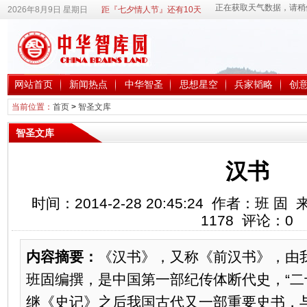
2026年8月9日 星期日
距『七夕情人节』还有10天
网站首页
新闻热点
中华智圣
思想星空
兵家韬略
创
当前位置：
首页
>
智圣文库
智圣文库
汉书
时间：2014-2-28 20:45:24 作者：班
1178
评论：
0
内容摘要：
《汉书》，又称《前汉书》，由
班固编撰，是中国第一部纪传体断代史，“二
继《史记》之后我国古代又一部重要史书，