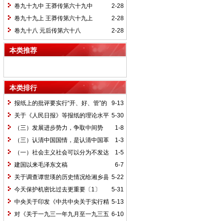
卷九十九中 王莽传第六十九中
2-28
卷九十九上 王莽传第六十九上
2-28
卷九十八 元后传第六十八
2-28
本类推荐
本类排行
报纸上的批评要实行“开、好、管”的
9-13
方针*
关于《人民日报》等报纸的理论水平
5-30
的批语〔1〕
（三）发展进步势力，争取中间势
1-8
力，孤立顽固势力
（三）认清中国国情，是认清中国革
1-3
命一切问题的基本依据
（一）社会主义社会可以分为不发达
1-5
和比较发达两个阶段
建国以来毛泽东文稿
6-7
关于调查谭世瑛的历史情况给湘乡县
5-22
委的信和给谭世瑛的复信
今天保护机密比过去更重要〔1〕
5-31
中央关于印发《中共中央关于实行精
5-13
兵简政、增产节约、反对贪污、反对浪费
对《关于一九三一年九月至一九三五
6-10