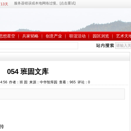
13天
思想星空
兵家韬略
创意产业
联谊活动
园区浏览
艺术天
054 班固文库
21:34:56 作者：班 固 来源：中华智库园 查看：
965
评论：
0
上传