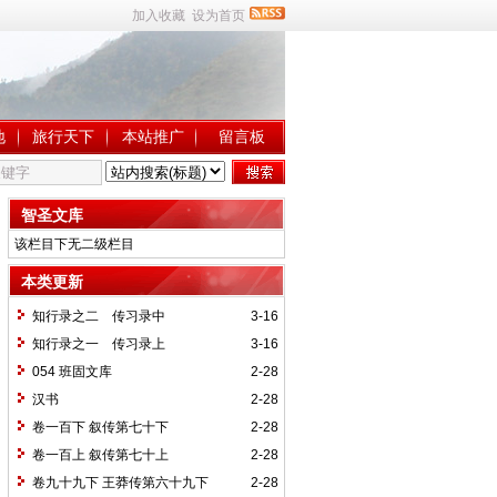
加入收藏
设为首页
地
旅行天下
本站推广
留言板
智圣文库
该栏目下无二级栏目
本类更新
知行录之二 传习录中
3-16
知行录之一 传习录上
3-16
054 班固文库
2-28
汉书
2-28
卷一百下 叙传第七十下
2-28
卷一百上 叙传第七十上
2-28
卷九十九下 王莽传第六十九下
2-28