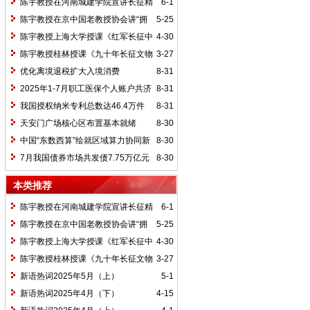
陈宇教授在河南城建学院宣讲长征精
6-1
神及红25军长征史
陈宇教授在京中国老教授协会讲“拥
5-25
抱中华新文明”
陈宇教授上海大学授课《红军长征中
4-30
的黄埔师生》
陈宇教授桂林授课《九十年长征文物
3-27
鉴赏》
优化离境退税扩大入境消费
8-31
2025年1-7月职工医保个人账户共济
8-31
2.31亿人次 共济金额304.57亿元
我国授权纳米专利总数达46.4万件
8-31
天安门广场核心区布置基本就绪
8-30
中国“东数西算”绘就区域算力协同新
8-30
图景
7月我国债券市场共发债7.75万亿元
8-30
本类推荐
陈宇教授在河南城建学院宣讲长征精
6-1
神及红25军长征史
陈宇教授在京中国老教授协会讲“拥
5-25
抱中华新文明”
陈宇教授上海大学授课《红军长征中
4-30
的黄埔师生》
陈宇教授桂林授课《九十年长征文物
3-27
鉴赏》
新语热词2025年5月（上）
5-1
新语热词2025年4月（下）
4-15