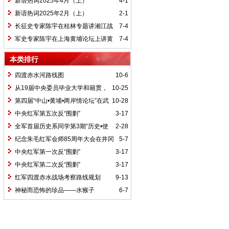
新语热词2025年4月（上）
4-1
新语热词2025年2月（上）
2-1
长征史专家陈宇在桂林专题讲湘江战
7-4
役精神
军史专家陈宇在上海黄埔论坛上讲黄
7-4
埔精神与国家统一大业
本类排行
四渡赤水河路线图
10-6
从19届中央委员毕业大学和籍贯，
10-25
看当代中国文化区域积淀
第四届“中山•黄埔•两岸情论坛”在武
10-28
汉举行
中央红军第五次反“围剿”
3-17
全军首届历史系同学第3期“历史•使
2-28
命”论坛纪要
纪念朱毛红军会师85周年大会在井冈
5-7
山召开
中央红军第一次反“围剿”
3-17
中央红军第二次反“围剿”
3-17
红军四渡赤水战场考察路线规划
9-13
神秘而恐怖的珍品——水猴子
6-7