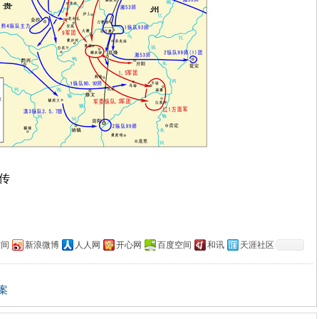
上传
空间
新浪微博
人人网
开心网
百度空间
和讯
天涯社区
案