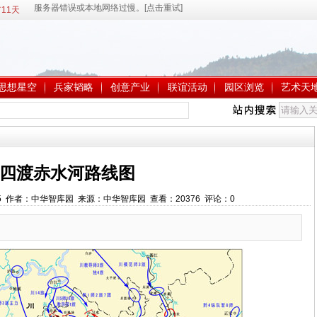
11天
思想星空
兵家韬略
创意产业
联谊活动
园区浏览
艺术天
四渡赤水河路线图
:33:25 作者：中华智库园 来源：中华智库园 查看：
20376
评论：
0