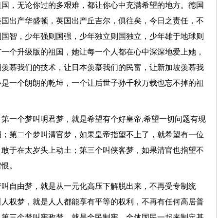
祖国，无论你过的多艰难，都让你心中充满希望的地方。德国
美国出产华盛顿，英国出产丘吉尔，俱往矣，今日之责任，不
则国智，少年强则国强，少年独立则国独立，少年雄于地球则
有一个升级版的祖国，她让每一个人都在心中深深地爱上她，
国羡慕我们的技术，让日本羡慕我们的民富，让新加坡羡慕我
必是一个朗朗的乾坤，一个让后世子孙千秋万载也忘不掉的祖
第一个梦叫明君梦，就是希望有个好皇帝,希望一切问题有现
赐；第二个梦叫清官梦，如果皇帝指望不上了，就希望有一位
，敢于在太岁头上动土；第三个叫侠客梦，如果清官也指望不
雪恨。
梦叫自由梦，就是从一元化高压下解脱出来，不再受专制统
叫人权梦，就是人人都能享有平等的权利，不再有任何高居普
。第三个梦叫宪政梦，就是全民制宪，全体国民一起来制定基