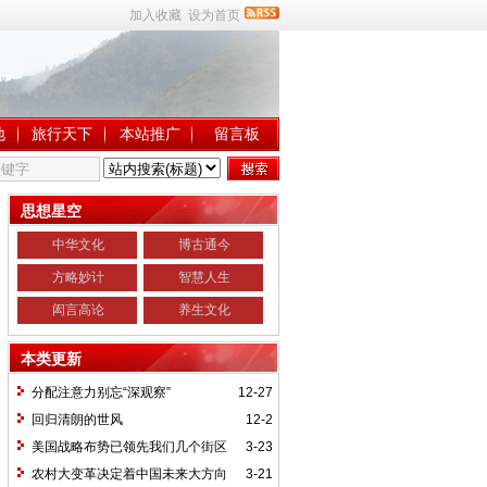
加入收藏
设为首页
地
旅行天下
本站推广
留言板
思想星空
中华文化
博古通今
方略妙计
智慧人生
闳言高论
养生文化
本类更新
分配注意力别忘“深观察”
12-27
回归清朗的世风
12-2
美国战略布势已领先我们几个街区
3-23
农村大变革决定着中国未来大方向
3-21