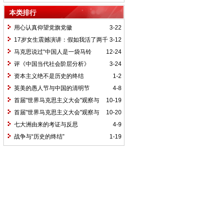
本类排行
用心认真仰望党旗党徽
3-22
17岁女生震撼演讲：假如我活了两千
3-12
岁，我的祖国她是谁？
马克思说过“中国人是一袋马铃
12-24
薯”吗
评《中国当代社会阶层分析》
3-24
资本主义绝不是历史的终结
1-2
英美的愚人节与中国的清明节
4-8
首届"世界马克思主义大会"观察与
10-19
综述之二
首届"世界马克思主义大会"观察与
10-20
综述之三
七大洲由来的考证与反思
4-9
战争与“历史的终结”
1-19