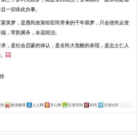
并且一切依此办事。
黄粱美梦，是愚民政策给臣民带来的千年噩梦，只会使民众变
作福，宰割屠杀，永远统治。
要求，是社会启蒙的体认，是全民大觉醒的表现，是志士仁人
来。
上传
空间
新浪微博
人人网
开心网
百度空间
和讯
天涯社区