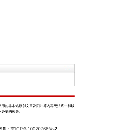
采用的非本站原创文章及图片等内容无法逐一和版
不必要的损失。
京ICP备10020766号
-2
案号：