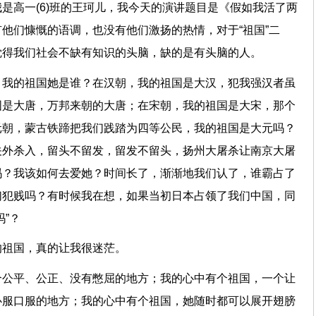
是高一(6)班的王珂儿，我今天的演讲题目是《假如我活了两
他们慷慨的语调，也没有他们激扬的热情，对于“祖国”二
觉得我们社会不缺有知识的头脑，缺的是有头脑的人。
，我的祖国她是谁？在汉朝，我的祖国是大汉，犯我强汉者虽
国是大唐，万邦来朝的大唐；在宋朝，我的祖国是大宋，那个
元朝，蒙古铁蹄把我们践踏为四等公民，我的祖国是大元吗？
关外杀入，留头不留发，留发不留头，扬州大屠杀让南京大屠
吗？我该如何去爱她？时间长了，渐渐地我们认了，谁霸占了
们犯贱吗？有时候我在想，如果当初日本占领了我们中国，同
”？
的祖国，真的让我很迷茫。
个公平、公正、没有憋屈的地方；我的心中有个祖国，一个让
心服口服的地方；我的心中有个祖国，她随时都可以展开翅膀