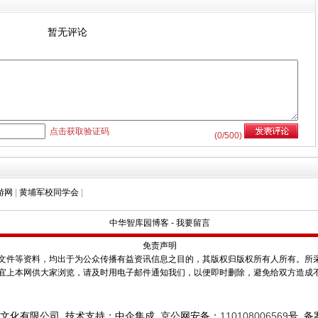
暂无评论
点击获取验证码
(
0
/500)
游网
|
黄埔军校同学会
|
中华智库园博客
-
我要留言
免责声明
件等资料，均出于为公众传播有益资讯信息之目的，其版权归版权所有人所有。所
宜上本网供大家浏览，请及时用电子邮件通知我们，以便即时删除，避免给双方造成
文化有限公司 技术支持：中企集成 京公网安备：
110108006569
号
备