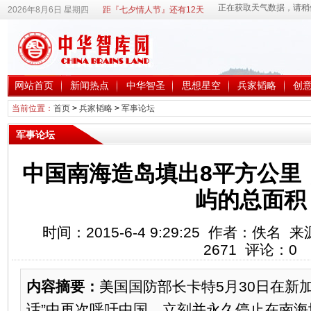
2026年8月6日 星期四
距『七夕情人节』还有12天
网站首页
新闻热点
中华智圣
思想星空
兵家韬略
创
当前位置：
首页
>
兵家韬略
>
军事论坛
军事论坛
中国南海造岛填出8平方公里
屿的总面积
时间：2015-6-4 9:29:25 作者：佚
2671
评论：
0
内容摘要：
美国国防部长卡特5月30日在新
话”中再次呼吁中国，立刻并永久停止在南