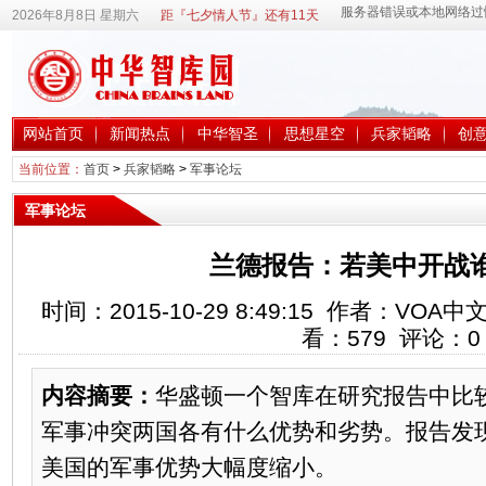
2026年8月8日 星期六
距『七夕情人节』还有11天
网站首页
新闻热点
中华智圣
思想星空
兵家韬略
创
当前位置：
首页
>
兵家韬略
>
军事论坛
军事论坛
兰德报告：若美中开战
时间：2015-10-29 8:49:15 作者：V
看：
579
评论：
0
内容摘要：
华盛顿一个智库在研究报告中比
军事冲突两国各有什么优势和劣势。报告发现，
美国的军事优势大幅度缩小。