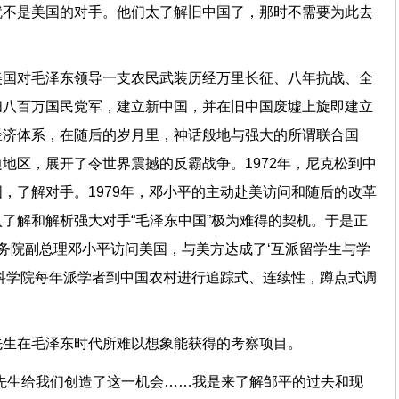
就不是美国的对手。他们太了解旧中国了，那时不需要为此去
美国对毛泽东领导一支农民武装历经万里长征、八年抗战、全
扫八百万国民党军，建立新中国，并在旧中国废墟上旋即建立
经济体系，在随后的岁月里，神话般地与强大的所谓联合国
地区，展开了令世界震撼的反霸战争。1972年，尼克松到中
，了解对手。1979年，邓小平的主动赴美访问和随后的改革
了解和解析强大对手“毛泽东中国”极为难得的契机。于是正
国务院副总理邓小平访问美国，与美方达成了‘互派留学生与学
科学院每年派学者到中国农村进行追踪式、连续性，蹲点式调
先生在毛泽东时代所难以想象能获得的考察项目。
先生给我们创造了这一机会……我是来了解邹平的过去和现