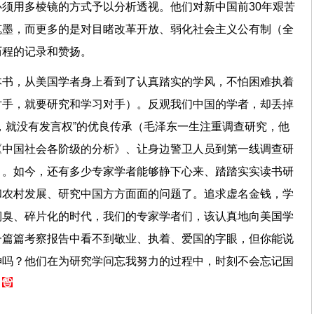
须用多棱镜的方式予以分析透视。他们对新中国前30年艰苦
笔墨，而更多的是对目睹改革开放、弱化社会主义公有制（全
历程的记录和赞扬。
本书，从美国学者身上看到了认真踏实的学风，不怕困难执着
对手，就要研究和学习对手）。反观我们中国的学者，却丢掉
，就没有发言权”的优良传承（毛泽东一生注重调查研究，他
《中国社会各阶级的分析》、让身边警卫人员到第一线调查研
）。如今，还有多少专家学者能够静下心来、踏踏实实读书研
和农村发展、研究中国方方面面的问题了。追求虚名金钱，学
铜臭、碎片化的时代，我们的专家学者们，该认真地向美国学
一篇篇考察报告中看不到敬业、执着、爱国的字眼，但你能说
神吗？他们在为研究学问忘我努力的过程中，时刻不会忘记国
。