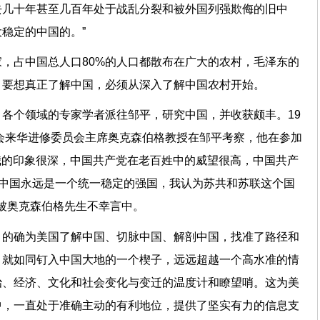
去几十年甚至几百年处于战乱分裂和被外国列强欺侮的旧中
稳定的中国的。”
，占中国总人口80%的人口都散布在广大的农村，毛泽东的
，要想真正了解中国，必须从深入了解中国农村开始。
各个领域的专家学者派往邹平，研究中国，并收获颇丰。19
员会来华进修委员会主席奥克森伯格教授在邹平考察，他在参加
给我的印象很深，中国共产党在老百姓中的威望很高，中国共产
“中国永远是一个统一稳定的强国，我认为苏共和苏联这个国
这被奥克森伯格先生不幸言中。
，的确为美国了解中国、切脉中国、解剖中国，找准了路径和
，就如同钉入中国大地的一个楔子，远远超越一个高水准的情
治、经济、文化和社会变化与变迁的温度计和瞭望哨。这为美
中，一直处于准确主动的有利地位，提供了坚实有力的信息支