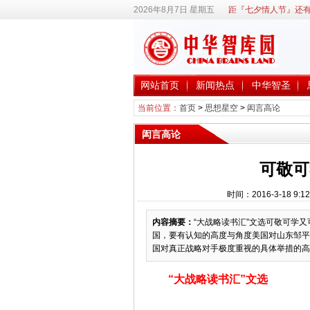
2026年8月7日 星期五
距『七夕情人节』还有
网站首页
新闻热点
中华智圣
当前位置：
首页
>
思想星空
>
闳言高论
闳言高论
可敬可
时间：2016-3-18 
内容摘要：
“大战略读书汇”文选可敬可学
国，要有认知的高度与角度美国对山东邹平
国对真正战略对手极度重视的具体举措的高度
“大战略读书汇”文选