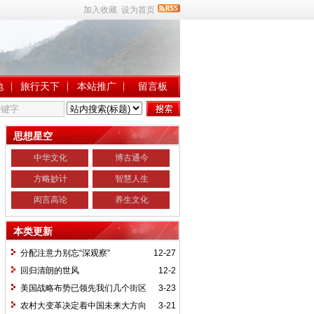
加入收藏
设为首页
地
旅行天下
本站推广
留言板
思想星空
中华文化
博古通今
方略妙计
智慧人生
闳言高论
养生文化
本类更新
分配注意力别忘“深观察”
12-27
回归清朗的世风
12-2
美国战略布势已领先我们几个街区
3-23
农村大变革决定着中国未来大方向
3-21