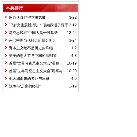
本类排行
用心认真仰望党旗党徽
3-22
17岁女生震撼演讲：假如我活了两千
3-12
岁，我的祖国她是谁？
马克思说过“中国人是一袋马铃
12-24
薯”吗
评《中国当代社会阶层分析》
3-24
资本主义绝不是历史的终结
1-2
英美的愚人节与中国的清明节
4-8
首届"世界马克思主义大会"观察与
10-19
综述之二
首届"世界马克思主义大会"观察与
10-20
综述之三
七大洲由来的考证与反思
4-9
战争与“历史的终结”
1-19