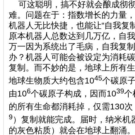
可这聪明，搞不好就会酿成彻
难。问题在于：指数增长的力量
机器人无比快捷，也能让“自我复
原本机器人总数达到几万亿，自
万一因为系统出了毛病，自我复
办？机器人可能会被设定为消耗
复制。而不妙的是，地球上所有
45
地球生物质大约包含10
个碳原
6
39
由10
个碳原子构成，因而10
个
的所有生命都消耗掉，仅需130次
9
）复制就能完成。届时，纳米机
的灰色粘质）就会在地球上翻涌