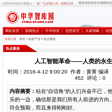
2026年8月8日 星期六
距『七夕情人节』还有11天
网站首页
新闻热点
中华智圣
思想星空
兵家韬略
创
当前位置：
首页
>
创意产业
>
热点聚焦
热点聚焦
人工智能革命——人类的永生
时间：2016-4-12 9:00:20 作者：黄菁
452
评论：
0
内容摘要：
站在“自信角”的人们兴奋不已，
乐的一边，确信那是我们所有人前进的方向
符合预期，而且来得刚刚好。