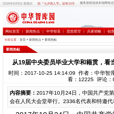
2026年8月9日 星期日
距『七夕情人节』还有10天
网站首页
新闻热点
中华智圣
思想星空
兵家韬略
创
当前位置：
首页
>
新闻热点
>
要闻热帖
要闻热帖
从19届中央委员毕业大学和籍贯，看
时间：2017-10-25 14:14:09 作者：
看：
12225
评论：
内容摘要：
2017年10月24日，中国共产
会在人民大会堂举行。2336名代表和特邀