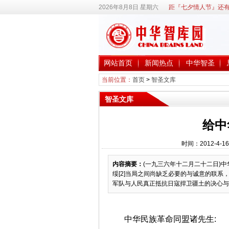
2026年8月8日 星期六
距『七夕情人节』还有
网站首页
新闻热点
中华智圣
当前位置：
首页
>
智圣文库
智圣文库
给中
时间：2012-4-1
内容摘要：
(一九三六年十二月二十二日)
绥[2]当局之间尚缺乏必要的与诚意的联
军队与人民真正抵抗日寇捍卫疆土的决心与行
中华民族革命同盟诸先生: