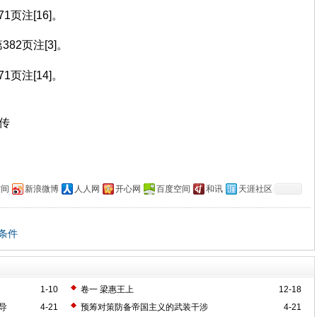
1页注[16]。
82页注[3]。
1页注[14]。
上传
空间
新浪微博
人人网
开心网
百度空间
和讯
天涯社区
条件
1-10
卷一 梁惠王上
12-18
导
4-21
预筹对策防备帝国主义的武装干涉
4-21