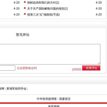
4-20
朝鲜战局和我们的方针[1]
4-20
4-20
关于共产国际解散问题的报告[1]
4-20
4-20
驳第三次“左”倾路线(节选)
4-20
暂无评论
点击获取验证码
(
0
/500)
游网
|
黄埔军校同学会
|
中华智库园博客
-
我要留言
免责声明