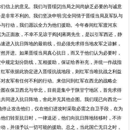
们信上的意见。我们与晋绥[2]当局之间尚缺乏必要的与诚意
是非常不利的。我们坚决申明:完全同情于晋绥当局及军队与
心与行动，我们愿以全力为他们援助。今年春间红军渡河东
寇为正面敌，不幸不见谅于阎[4]蒋两先生，是以引军西还，静
迅速进入抗日阵地的最前线，但必须先求得当地友军之谅解，
冒然开进。如果晋绥当局真心抗日，而又于他们认为必要时，
定中规定划分防线，互相援助，保证给养补充，并统一作战指
，红军依据此协定进入晋绥抗战地段，则红军当唯抗战之利益
不对友军有任何不利的行动。来信问到红军在西北的战略企
企图在保卫西北与华北，目前是集中于陕甘宁地区，首先求得
上共同进入抗日阵地，舍此并无其他企图。我们现已向西北一
地停止攻击他们，仅在他们进攻时采取必需之自卫手段，在为
果他们转至抗日时，一律送还，他们向抗日阵地转移时，不许
举动，并须予以一切可能的援助。总之，当此国亡无日之时，