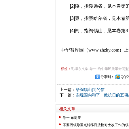
[2]绥，指绥远省，见本卷第37
[3]察，指察哈尔省，见本卷第3
[4]阎，指阎锡山，见本卷第37
中华智库园（www.zhzky.com）
标签：
毛泽东文集
卷一
给中华民族革命同盟
分享到：
QQ
上一篇：
给阎锡山[1]的信
下一篇：
实现国内和平一致抗日的五项
相关文章
卷一 东周策
不要因领导重点转移而放松对土改工作的领