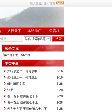
加入收藏
设为首页
地
旅行天下
本站推广
留言板
智圣文库
该栏目下无二级栏目
本类更新
知行录之二 传习录中
3-16
知行录之一 传习录上
3-16
054 班固文库
2-28
汉书
2-28
卷一百下 叙传第七十下
2-28
卷一百上 叙传第七十上
2-28
卷九十九下 王莽传第六十九下
2-28