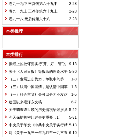
卷九十九中 王莽传第六十九中
2-28
卷九十九上 王莽传第六十九上
2-28
卷九十八 元后传第六十八
2-28
本类推荐
本类排行
报纸上的批评要实行“开、好、管”的
9-13
方针*
关于《人民日报》等报纸的理论水平
5-30
的批语〔1〕
（三）发展进步势力，争取中间势
1-8
力，孤立顽固势力
（三）认清中国国情，是认清中国革
1-3
命一切问题的基本依据
（一）社会主义社会可以分为不发达
1-5
和比较发达两个阶段
建国以来毛泽东文稿
6-7
关于调查谭世瑛的历史情况给湘乡县
5-22
委的信和给谭世瑛的复信
今天保护机密比过去更重要〔1〕
5-31
中央关于印发《中共中央关于实行精
5-13
兵简政、增产节约、反对贪污、反对浪费
对《关于一九三一年九月至一九三五
6-10