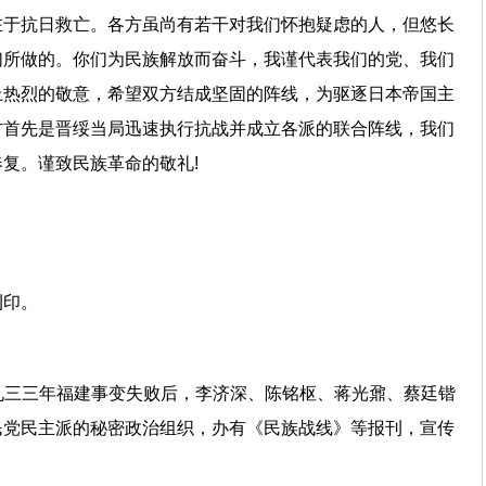
在于抗日救亡。各方虽尚有若干对我们怀抱疑虑的人，但悠长
们所做的。你们为民族解放而奋斗，我谨代表我们的党、我们
上热烈的敬意，希望双方结成坚固的阵线，为驱逐日本帝国主
方首先是晋绥当局迅速执行抗战并成立各派的联合阵线，我们
复。谨致民族革命的敬礼!
刊印。
一九三三年福建事变失败后，李济深、陈铭枢、蒋光鼐、蔡廷锴
民党民主派的秘密政治组织，办有《民族战线》等报刊，宣传