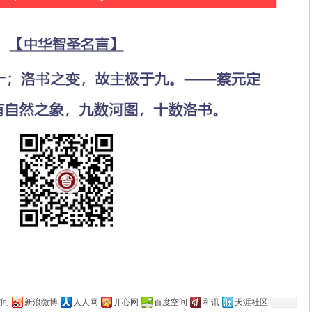
空间
新浪微博
人人网
开心网
百度空间
和讯
天涯社区