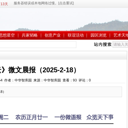
13天
思想星空
兵家韬略
创意产业
联谊活动
园区浏览
艺术天
》微文晨报（2025-2-18）
:44:54 作者：中华智库园 来源：中华智库园 查看：
93
评论：
0
18）