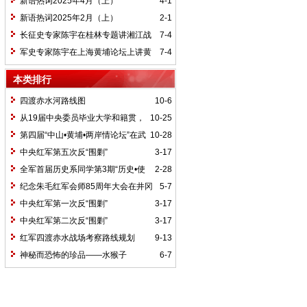
新语热词2025年4月（上）
4-1
新语热词2025年2月（上）
2-1
长征史专家陈宇在桂林专题讲湘江战
7-4
役精神
军史专家陈宇在上海黄埔论坛上讲黄
7-4
埔精神与国家统一大业
本类排行
四渡赤水河路线图
10-6
从19届中央委员毕业大学和籍贯，
10-25
看当代中国文化区域积淀
第四届“中山•黄埔•两岸情论坛”在武
10-28
汉举行
中央红军第五次反“围剿”
3-17
全军首届历史系同学第3期“历史•使
2-28
命”论坛纪要
纪念朱毛红军会师85周年大会在井冈
5-7
山召开
中央红军第一次反“围剿”
3-17
中央红军第二次反“围剿”
3-17
红军四渡赤水战场考察路线规划
9-13
神秘而恐怖的珍品——水猴子
6-7