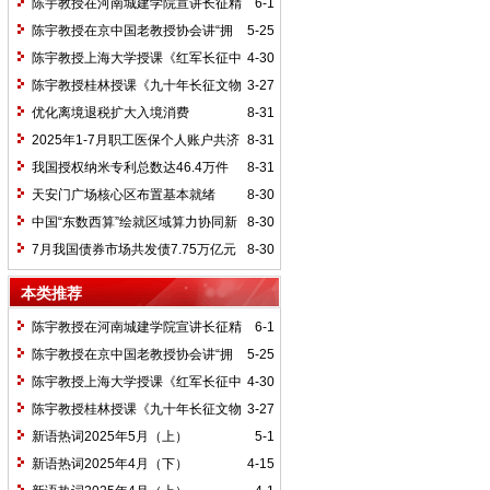
陈宇教授在河南城建学院宣讲长征精
6-1
神及红25军长征史
陈宇教授在京中国老教授协会讲“拥
5-25
抱中华新文明”
陈宇教授上海大学授课《红军长征中
4-30
的黄埔师生》
陈宇教授桂林授课《九十年长征文物
3-27
鉴赏》
优化离境退税扩大入境消费
8-31
2025年1-7月职工医保个人账户共济
8-31
2.31亿人次 共济金额304.57亿元
我国授权纳米专利总数达46.4万件
8-31
天安门广场核心区布置基本就绪
8-30
中国“东数西算”绘就区域算力协同新
8-30
图景
7月我国债券市场共发债7.75万亿元
8-30
本类推荐
陈宇教授在河南城建学院宣讲长征精
6-1
神及红25军长征史
陈宇教授在京中国老教授协会讲“拥
5-25
抱中华新文明”
陈宇教授上海大学授课《红军长征中
4-30
的黄埔师生》
陈宇教授桂林授课《九十年长征文物
3-27
鉴赏》
新语热词2025年5月（上）
5-1
新语热词2025年4月（下）
4-15