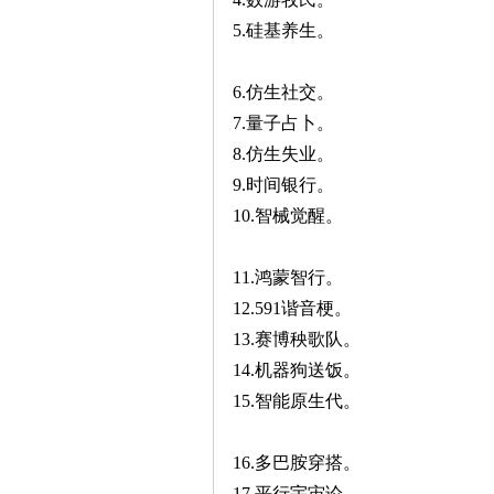
5.硅基养生。
6.仿生社交。
7.量子占卜。
8.仿生失业。
9.时间银行。
10.智械觉醒。
11.鸿蒙智行。
12.591谐音梗。
13.赛博秧歌队。
14.机器狗送饭。
15.智能原生代。
16.多巴胺穿搭。
17.平行宇宙论。