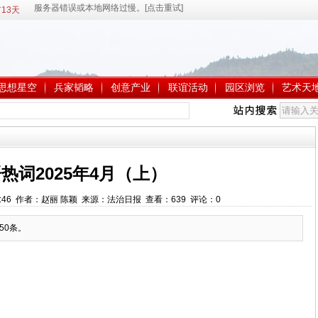
13天
思想星空
兵家韬略
创意产业
联谊活动
园区浏览
艺术天
热词2025年4月（上）
1:09:46 作者：赵丽 陈颖 来源：法治日报 查看：
639
评论：
0
50条。