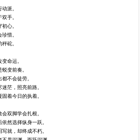
行动派。
于双手。
守初心。
会珍惜。
的秤砣。
改变命运。
是蜕变前奏。
出都不会徒劳。
烧尽迷茫，照亮前路。
，凝固着今日的执着。
，教会双脚学会扎根。
险后依然选择纵身一跃。
血泪写就，却终成不朽。
勇者不畏深渊，而跃深渊。