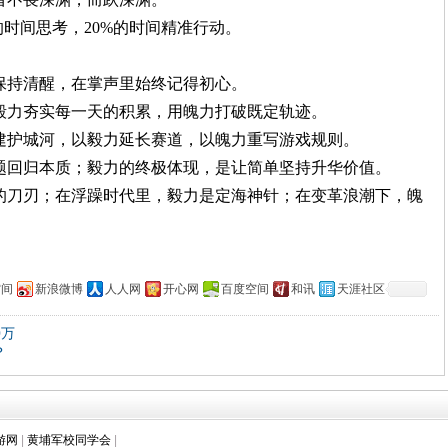
%的时间思考，20%的时间精准行动。
能保持清醒，在掌声里始终记得初心。
用毅力夯实每一天的积累，用魄力打破既定轨迹。
识构建护城河，以毅力延长赛道，以魄力重写游戏规则。
问题回归本质；毅力的终极体现，是让简单坚持升华价值。
器的刀刃；在浮躁时代里，毅力是定海神针；在变革浪潮下，魄
空间
新浪微博
人人网
开心网
百度空间
和讯
天涯社区
0万
？
游网
|
黄埔军校同学会
|