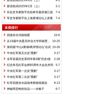
新语热词2025年4月（上）
4-1
新语热词2025年2月（上）
2-1
长征史专家陈宇在桂林专题讲湘江战
7-4
役精神
军史专家陈宇在上海黄埔论坛上讲黄
7-4
埔精神与国家统一大业
本类排行
四渡赤水河路线图
10-6
从19届中央委员毕业大学和籍贯，
10-25
看当代中国文化区域积淀
第四届“中山•黄埔•两岸情论坛”在武
10-28
汉举行
中央红军第五次反“围剿”
3-17
全军首届历史系同学第3期“历史•使
2-28
命”论坛纪要
纪念朱毛红军会师85周年大会在井冈
5-7
山召开
中央红军第一次反“围剿”
3-17
中央红军第二次反“围剿”
3-17
红军四渡赤水战场考察路线规划
9-13
神秘而恐怖的珍品——水猴子
6-7