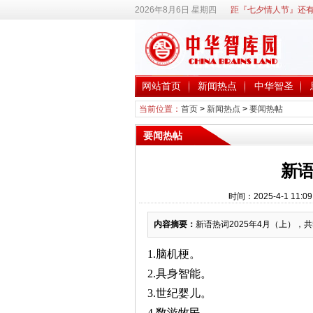
2026年8月6日 星期四
距『七夕情人节』还有
网站首页
新闻热点
中华智圣
当前位置：
首页
>
新闻热点
>
要闻热帖
要闻热帖
新语
时间：2025-4-1 1
内容摘要：
新语热词2025年4月（上），共
1.脑机梗。
2.具身智能。
3.世纪婴儿。
4.数游牧民。