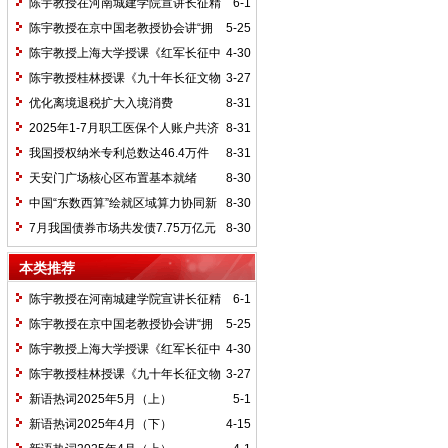
陈宇教授在河南城建学院宣讲长征精
6-1
神及红25军长征史
陈宇教授在京中国老教授协会讲“拥
5-25
抱中华新文明”
陈宇教授上海大学授课《红军长征中
4-30
的黄埔师生》
陈宇教授桂林授课《九十年长征文物
3-27
鉴赏》
优化离境退税扩大入境消费
8-31
2025年1-7月职工医保个人账户共济
8-31
2.31亿人次 共济金额304.57亿元
我国授权纳米专利总数达46.4万件
8-31
天安门广场核心区布置基本就绪
8-30
中国“东数西算”绘就区域算力协同新
8-30
图景
7月我国债券市场共发债7.75万亿元
8-30
本类推荐
陈宇教授在河南城建学院宣讲长征精
6-1
神及红25军长征史
陈宇教授在京中国老教授协会讲“拥
5-25
抱中华新文明”
陈宇教授上海大学授课《红军长征中
4-30
的黄埔师生》
陈宇教授桂林授课《九十年长征文物
3-27
鉴赏》
新语热词2025年5月（上）
5-1
新语热词2025年4月（下）
4-15