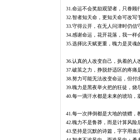
31.命运不会奖励观望者，只眷顾
32.智者知天命，更知天命可改写
33.守得云开，在无人问津时仍信
34.感谢命运，花开花落，我一样
35.选择比天赋更重，魄力是灵魂
36.认真的人改变自己，执着的人
37.破茧之力，挣脱舒适区的疼痛
38.努力可能无法改变命运，但付
39.魄力是黑夜举火把的狂徒，
40.每一滴汗水都是未来的琥珀
41.每一次摔倒都是大地的馈赠
42.魄力不是鲁莽，而是计算风
43.坚持是沉默的诗篇，字字用
44.智者不追风向，而造风向；