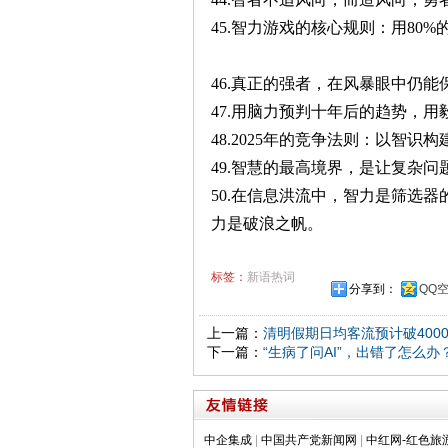
45.智力游戏的核心规则：用80
46.真正的强者，在风暴眼中仍
47.用脑力预判十年后的趋势，
48.2025年的竞争法则：以智
49.智慧的最高境界，是让复杂
50.在信息洪流中，智力是筛选
力是破浪之帆。
标签：
新语热词
分享到：
QQ
上一篇：
清明假期日均客流预计破400
下一篇：
“生病了问AI”，出错了怎么办
中企集成
|
中国共产党新闻网
|
中红网-红色旅