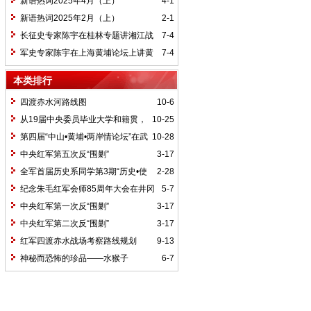
新语热词2025年4月（上）
4-1
新语热词2025年2月（上）
2-1
长征史专家陈宇在桂林专题讲湘江战
7-4
役精神
军史专家陈宇在上海黄埔论坛上讲黄
7-4
埔精神与国家统一大业
本类排行
四渡赤水河路线图
10-6
从19届中央委员毕业大学和籍贯，
10-25
看当代中国文化区域积淀
第四届“中山•黄埔•两岸情论坛”在武
10-28
汉举行
中央红军第五次反“围剿”
3-17
全军首届历史系同学第3期“历史•使
2-28
命”论坛纪要
纪念朱毛红军会师85周年大会在井冈
5-7
山召开
中央红军第一次反“围剿”
3-17
中央红军第二次反“围剿”
3-17
红军四渡赤水战场考察路线规划
9-13
神秘而恐怖的珍品——水猴子
6-7