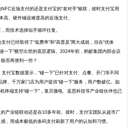
动NFC近场支付的还是支付宝的“老对手”银联，彼时支付宝用
成本高、硬件铺设难度高的近场支付。
覆，而技术选择似乎循环往复。
支付已经取得了“低费率”和“高普及”两大成就，但在“优体
碰一下”横空出世的底层逻辑。2024年初，蚂蚁集团内部会议
，能否再便利一些？
生。支付宝数据显示，“碰一下”已针对支付、点餐、开门等不同
个品牌、千万家门店为用户提供“碰一下”服务，用户数破亿。如
手机终端支持“碰一下”，复旦微电、蓝思科技等产业链伙伴也已
的产业链联动还是在10多年前。彼时，支付宝团队从超市广
灵感，用成本极低的条码支付刷新了用户的认知和习惯。