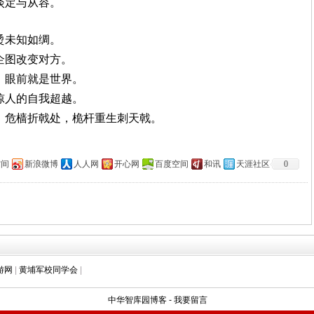
淡定与从容。
烫未知如绸。
企图改变对方。
，眼前就是世界。
惊人的自我超越。
回；危樯折戟处，桅杆重生刺天戟。
空间
新浪微博
人人网
开心网
百度空间
和讯
天涯社区
0
游网
|
黄埔军校同学会
|
中华智库园博客
-
我要留言