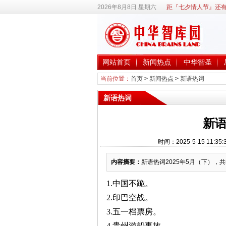
2026年8月8日 星期六
距『七夕情人节』还有
网站首页
新闻热点
中华智圣
当前位置：
首页
>
新闻热点
>
新语热词
新语热词
新语
时间：2025-5-15 1
内容摘要：
新语热词2025年5月（下），共
1.中国不跪。
2.印巴空战。
3.五一档票房。
4.贵州游船事故。