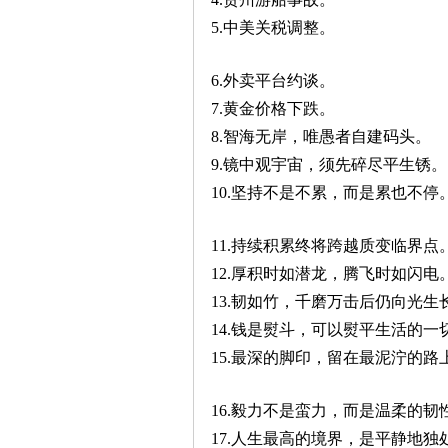
5.中美关税调整。
6.外卖平台约谈。
7.黄金价格下跌。
8.智海无岸，唯愚者自建码头。
9.镜中观宇宙，须先碎尽平生锈。
10.坚持不是不累，而是累也不停
11.持续积累终将跨越质变临界点
12.厚积时如潜龙，腾飞时如闪电
13.韧如竹，千磨万击后仍向光生
14.钱是熨斗，可以熨平生活的一
15.最深的脚印，留在最泥泞的路
16.毅力不是蛮力，而是温柔的韧
17.人生最高的境界，是平静地独