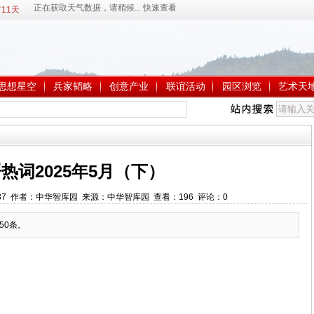
11天
思想星空
兵家韬略
创意产业
联谊活动
园区浏览
艺术天
热词2025年5月（下）
1:35:37 作者：中华智库园 来源：中华智库园 查看：
196
评论：
0
50条。