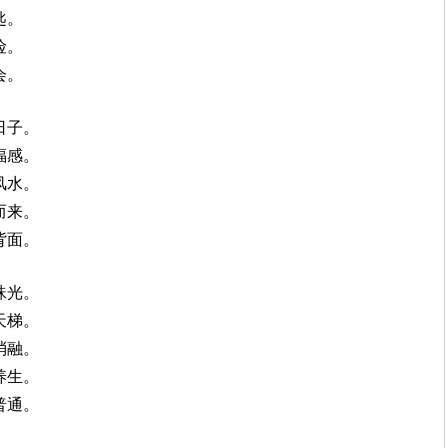
匙。
险。
会。
日子。
福感。
风水。
而来。
背面。
珠光。
天梯。
消融。
养生。
普通。