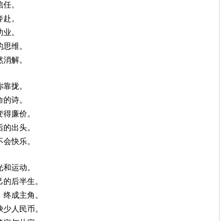
信任。
奔赴。
功业。
的思维。
然消解。
你靠拢。
命的诗。
变得廉价。
后的出头。
不会快乐。
光和运动。
己的后半生。
，终成主角。
缺少人民币。