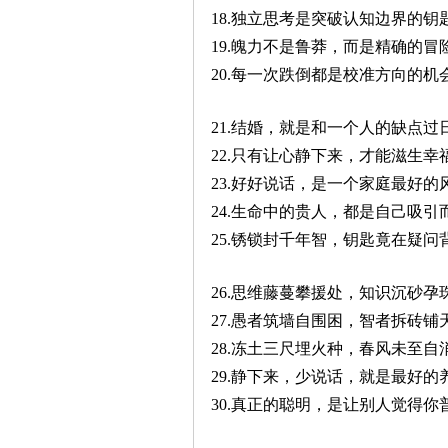
18.独立思考是突破认知边界的钥
19.魄力不是鲁莽，而是精确的冒
20.每一次跌倒都是校准方向的机
21.结婚，就是和一个人的缺点过
22.只有让心静下来，才能滋生幸
23.好好说话，是一个家庭最好的
24.生命中的贵人，都是自己吸引
25.锈锁封千年智，钥匙竟在疑问
26.思维藤蔓攀援处，知识沉砂孕
27.愚者筑墙自围困，智者拆砖铺
28.冻土三尺埋火种，春风未至自
29.静下来，少说话，就是最好的
30.真正的聪明，是让别人觉得你