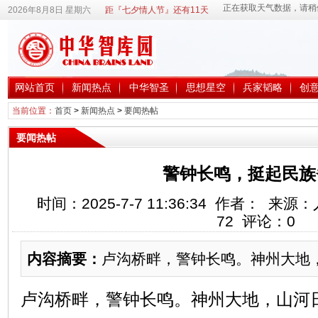
2026年8月8日 星期六
距『七夕情人节』还有11天
网站首页
新闻热点
中华智圣
思想星空
兵家韬略
创
当前位置：
首页
>
新闻热点
>
要闻热帖
要闻热帖
警钟长鸣，挺起民族
时间：2025-7-7 11:36:34 作者： 
72
评论：
0
内容摘要：
卢沟桥畔，警钟长鸣。神州大地
卢沟桥畔，警钟长鸣。神州大地，山河