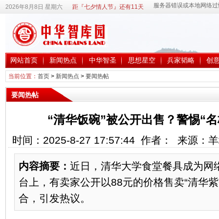
2026年8月8日 星期六
距『七夕情人节』还有11天
网站首页
新闻热点
中华智圣
思想星空
兵家韬略
创
当前位置：
首页
>
新闻热点
>
要闻热帖
要闻热帖
“清华饭碗”被公开出售？警惕“
时间：2025-8-27 17:57:44 作者： 来
内容摘要：
近日，清华大学食堂餐具成为网
台上，有卖家公开以88元的价格售卖“清华紫
合，引发热议。