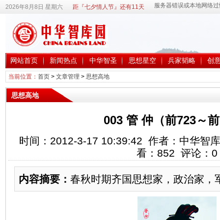
2026年8月8日 星期六
距『七夕情人节』还有11天
网站首页
新闻热点
中华智圣
思想星空
兵家韬略
创
当前位置：
首页
>
文章管理
>
思想高地
思想高地
003 管 仲（前723～前
时间：2012-3-17 10:39:42 作者：中
看：
852
评论：
0
内容摘要：
春秋时期齐国思想家，政治家，