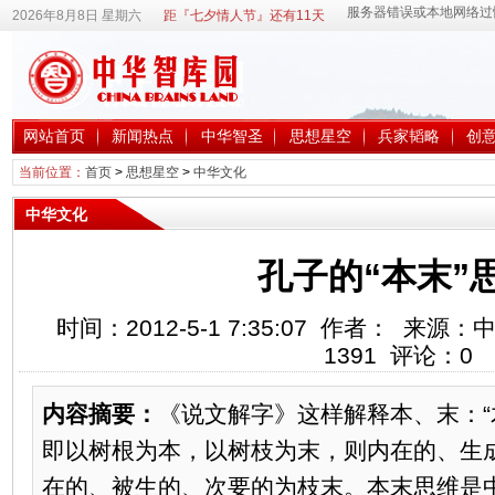
2026年8月8日 星期六
距『七夕情人节』还有11天
网站首页
新闻热点
中华智圣
思想星空
兵家韬略
创
当前位置：
首页
>
思想星空
>
中华文化
中华文化
孔子的“本末”
时间：2012-5-1 7:35:07 作者： 来
1391
评论：
0
内容摘要：
《说文解字》这样解释本、末：“木
即以树根为本，以树枝为末，则内在的、生
在的、被生的、次要的为枝末。本末思维是