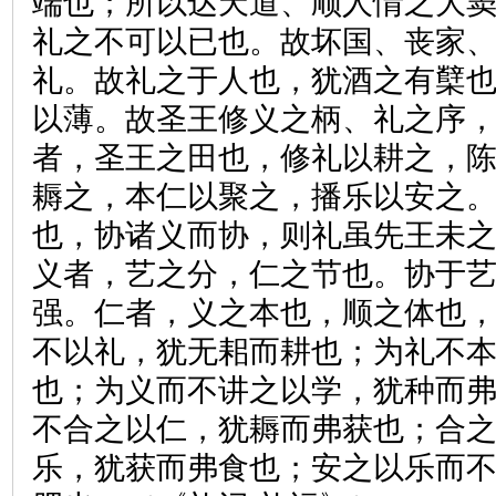
端也；所以达天道、顺人情之大
礼之不可以已也。故坏国、丧家
礼。故礼之于人也，犹酒之有櫱
以薄。故圣王修义之柄、礼之序
者，圣王之田也，修礼以耕之，
耨之，本仁以聚之，播乐以安之
也，协诸义而协，则礼虽先王未
义者，艺之分，仁之节也。协于
强。仁者，义之本也，顺之体也
不以礼，犹无耜而耕也；为礼不
也；为义而不讲之以学，犹种而
不合之以仁，犹耨而弗获也；合
乐，犹获而弗食也；安之以乐而