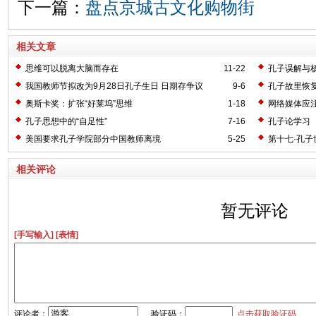
下一篇：
盘点京城古文化购物街
相关文章
思维可以脱离大脑而存在
11-22
孔子误解与
我国教师节拟改为9月28日孔子生日 日期存争议
9-6
孔子故里恢复
奥斯卡奖：扩张“好莱坞”思维
1-18
网络媒体应
孔子思想中的“自足性”
7-16
孔子论学习
美国要求孔子学院部分中国教师离境
5-25
第十七·孔子
相关评论
暂无评论
[手写输入]
[表情]
评论者：
验证码：
点击获取验证码