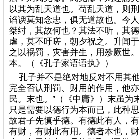
以其为乱天道也。苟乱天道，则
谄谀莫知念忠，俱无道故也。今
桀纣，其故何也？其法不听，其
虐，莫不吁嗟，朝夕祝之。升闻
之以祸罚，灾害并生，用殄厥世
本。（《孔子家语语执》）
孔子并不是绝对地反对不用其
完全否认刑罚、财用的作用，他亦
民。末也。”（《中庸》）末虽为
只是需要以德行为本而已，此种思
故君子先慎乎德。有德此有人，
有财，有财此有用。德者本也，