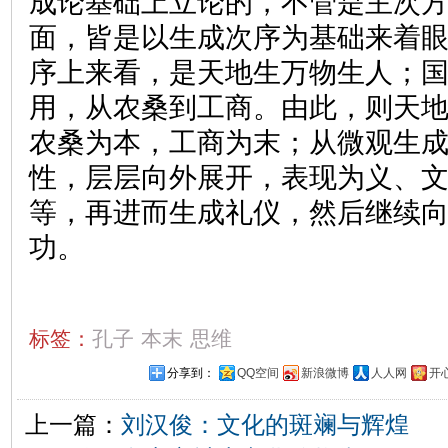
成论基础上立论的，不管是主次
面，皆是以生成次序为基础来着
序上来看，是天地生万物生人；
用，从农桑到工商。由此，则天
农桑为本，工商为末；从微观生
性，层层向外展开，表现为义、
等，再进而生成礼仪，然后继续
功。
标签：
孔子
本末
思维
分享到：
QQ空间
新浪微博
人人网
开
上一篇：
刘汉俊：文化的斑斓与辉煌