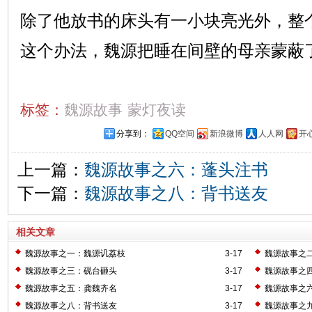
除了他放书的床头有一小块亮光外，整
这个办法，魏源把睡在间壁的母亲蒙蔽
标签：
魏源故事
蒙灯夜读
分享到：
QQ空间
新浪微博
人人网
开
上一篇：
魏源故事之六：蓬头注书
下一篇：
魏源故事之八：背书送友
相关文章
魏源故事之一：魏源讥荔枝
3-17
魏源故事之
魏源故事之三：砚台砸头
3-17
魏源故事之
魏源故事之五：龚魏齐名
3-17
魏源故事之
魏源故事之八：背书送友
3-17
魏源故事之