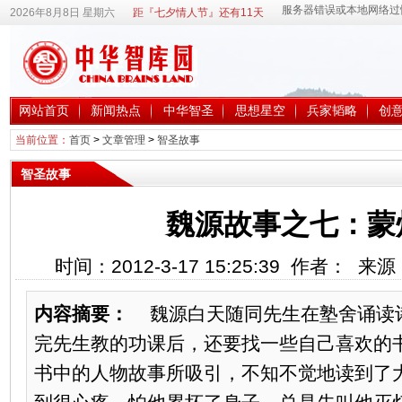
2026年8月8日 星期六
距『七夕情人节』还有11天
网站首页
新闻热点
中华智圣
思想星空
兵家韬略
创
当前位置：
首页
>
文章管理
>
智圣故事
智圣故事
魏源故事之七：蒙
时间：2012-3-17 15:25:39 作者： 
内容摘要：
魏源白天随同先生在塾舍诵读
完先生教的功课后，还要找一些自己喜欢的
书中的人物故事所吸引，不知不觉地读到了