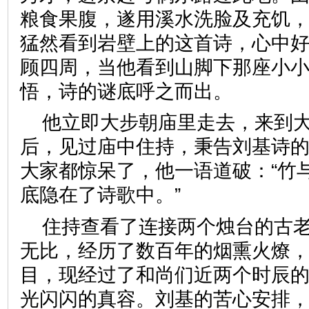
粮食果腹，遂用溪水洗脸及充饥
猛然看到岩壁上的这首诗，心中
顾四周，当他看到山脚下那座小
悟，诗的谜底呼之而出。
他立即大步朝庙里走去，来到
后，见过庙中住持，秉告刘基诗
大家都惊呆了，他一语道破：“竹
底隐在了诗歌中。”
住持查看了连接两个烛台的古
无比，经历了数百年的烟熏火燎
目，现经过了和尚们近两个时辰
光闪闪的真容。刘基的苦心安排