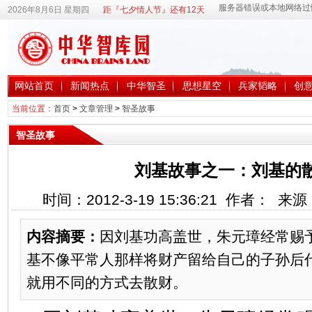
2026年8月6日 星期四
距『七夕情人节』还有12天
网站首页
新闻热点
中华智圣
思想星空
兵家韬略
创
当前位置：
首页
>
文章管理
>
智圣故事
智圣故事
刘基故事之一：刘基的
时间：2012-3-19 15:36:21 作者： 
内容摘要：
因刘基功高盖世，朱元璋经常赐
基不像平常人那样将财产留给自己的子孙后
就用不同的方式去散财。