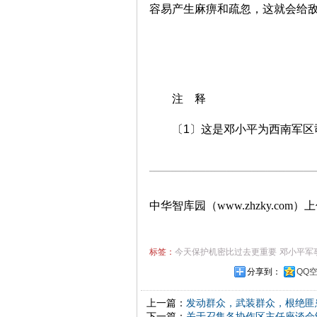
容易产生麻痹和疏忽，这就会给
注 释
〔1〕这是邓小平为西南军区
中华智库园（www.zhzky.com）
标签：
今天保护机密比过去更重要
邓小平军
分享到：
QQ
上一篇：
发动群众，武装群众，根绝匪
下一篇：
关于召集各协作区主任座谈会