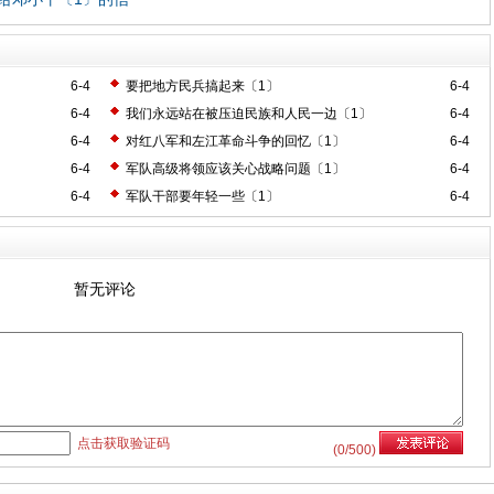
6-4
要把地方民兵搞起来〔1〕
6-4
6-4
我们永远站在被压迫民族和人民一边〔1〕
6-4
6-4
对红八军和左江革命斗争的回忆〔1〕
6-4
6-4
军队高级将领应该关心战略问题〔1〕
6-4
6-4
军队干部要年轻一些〔1〕
6-4
暂无评论
点击获取验证码
(
0
/500)