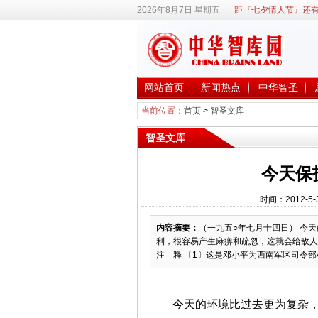
2026年8月7日 星期五
距『七夕情人节』还有
网站首页
新闻热点
中华智圣
当前位置：
首页
>
智圣文库
智圣文库
今天保
时间：2012-5-
内容摘要：
（一九五○年七月十四日） 今
利，很容易产生麻痹和疏忽，这就会给敌人
注 释 〔1〕这是邓小平为西南军区司令部
今天的环境比过去更为复杂