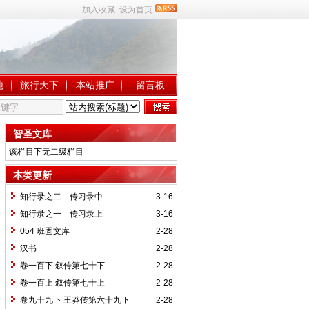
加入收藏
设为首页
地
旅行天下
本站推广
留言板
智圣文库
该栏目下无二级栏目
本类更新
知行录之二 传习录中
3-16
知行录之一 传习录上
3-16
054 班固文库
2-28
汉书
2-28
卷一百下 叙传第七十下
2-28
卷一百上 叙传第七十上
2-28
卷九十九下 王莽传第六十九下
2-28