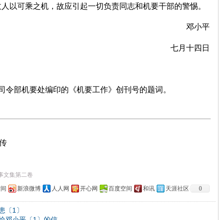
敌人以可乘之机，故应引起一切负责同志和机要干部的警惕。
邓小平
七月十四日
司令部机要处编印的《机要工作》创刊号的题词。
上传
事文集第二卷
空间
新浪微博
人人网
开心网
百度空间
和讯
天涯社区
0
患〔1〕
给邓小平〔1〕的信