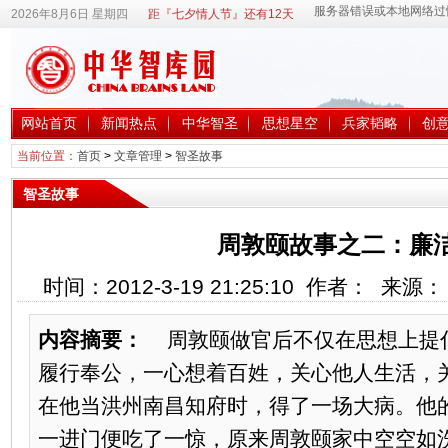
2026年8月6日 星期四
距『七夕情人节』还有12天
网站首页
新闻热点
中华智圣
思想星空
兵家韬略
创
当前位置：
首页
>
文章管理
>
智圣故事
智圣故事
周敦颐故事之二：廉
时间：2012-3-19 21:25:10 作者： 来源
内容摘要：
周敦颐做官后不仅在思想上提
履行奉公，一心想着百姓，关心他人生活，
在他当洪州南昌知府时，得了一场大病。他
一进门便吃了一惊，原来周敦颐家中空空如