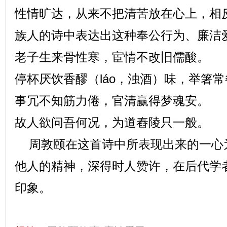
性情旷达，从来不把清苦放在心上，相
族人的诗中表达出这种奉公行为、廉洁
老子生来骨性寒，宦情不改旧儒酸。
停杯厌饮香醪（láo，浊酒）味，举箸
事冗不知筋力倦，官清赢得梦魂安。
故人欲问吾何况，为道舂陵只一般。
周敦颐在这首诗中所表现出来的一心
他人的精神，深得时人赞许，在后代学
印象。