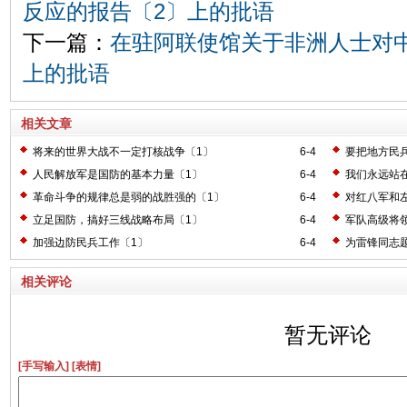
反应的报告〔2〕上的批语
下一篇：
在驻阿联使馆关于非洲人士对
上的批语
相关文章
将来的世界大战不一定打核战争〔1〕
6-4
要把地方民
人民解放军是国防的基本力量〔1〕
6-4
我们永远站
革命斗争的规律总是弱的战胜强的〔1〕
6-4
对红八军和
立足国防，搞好三线战略布局〔1〕
6-4
军队高级将
加强边防民兵工作〔1〕
6-4
为雷锋同志
相关评论
暂无评论
[手写输入]
[表情]