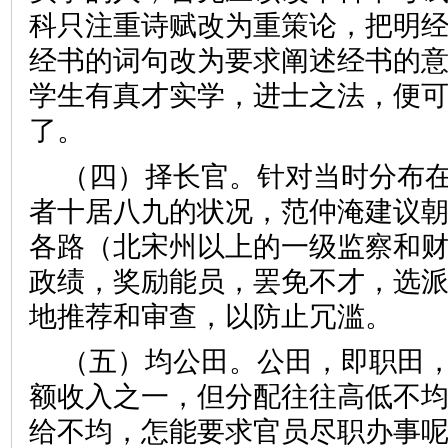
科只注重诗赋改为重策论，把明
经书的词句改为要求阐述经书的
学生有真才实学，进士之法，便
了。
（四）择长官。针对当时分布
者十居八九的状况，范仲淹建议
各路（北宋州以上的一级监察和
政绩，奖励能员，罢免不才，选
地推荐和审查，以防止冗滥。
（五）均公田。公田，即职田
额收入之一，但分配往往高低不
给不均，怎能要求官员尽职办事