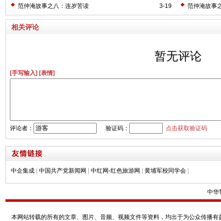
范仲淹故事之八：连岁苦读
3-19
范仲淹故事
相关评论
暂无评论
[手写输入]
[表情]
评论者：
验证码：
点击获取验证码
中企集成
|
中国共产党新闻网
|
中红网-红色旅游网
|
黄埔军校同学会
|
中华
本网站转载的所有的文章、图片、音频、视频文件等资料，均出于为公众传播有益