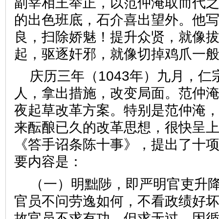
副宰相王举正，以范仲淹取而代
的出色班底，石介喜出望外。他
良，扫除娇魅！提升众贤，就像
起，驱逐奸邪，就像切掉鸡爪一
庆历三年（1043年）九月，
人，拿出措施，改变局面。范仲
夜起草改革方案。特别是范仲淹，
来酝酿已久的改革思想，很快呈
《答手诏条陈十事》，提出了十
要内容是：
（一）明黜陟，即严明官吏升
官员不问劳逸如何，不看政绩好
故官员不求有功，但求无过，因