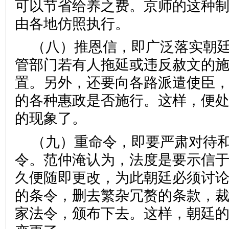
可以节省给养之费。京师的这种
由各地仿照执行。
（八）推恩信，即广泛落实朝
管部门若有人拖延或违反赦文的
置。另外，还要向各路派遣使臣
的各种惠政是否施行。这样，便
的现象了。
（九）重命令，即要严肃对待
令。范仲淹认为，法度是要示信
久便随即更改，为此朝廷必须讨
的条令，删去繁杂冗赘的条款，
家法令，颁布下去。这样，朝廷