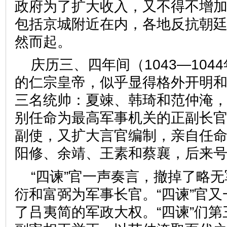
政府为了扩大收入，又不得不增
包括京城附近在内，各地反抗朝
然而起。
庆历三、四年间（1043—10
的仁宗皇帝，似乎显得格外开明
三名统帅：夏竦、韩琦和范仲淹
别任命为最高军事机关的正副长
副使，又扩大言官编制，亲自任
阳修、余靖、王素和蔡襄，后来号称
“四谏”官一声奏言，撤掉了略
衍和富弼为军事长官。“四谏”官
了吕夷简的军政大权。“四谏”们