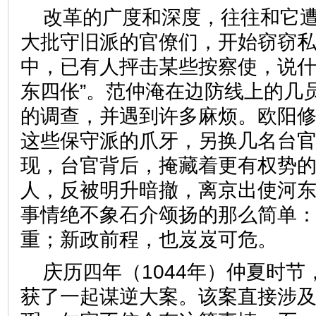
改革的广度和深度，往往和它
大批守旧派的官僚们，开始窃窃
中，已有人抨击某些按察使，说什么
东四伥”。范仲淹在边防线上的几
的调查，并遇到许多麻烦。欧阳修
这些保守派的爪牙，另换几名台
现，台官背后，掩藏着更有权势
人，反被明升暗撤，离京出使河
事情绝不象石介颂扬的那么简单
重；新政前程，也岌岌可危。
庆历四年（1044年）仲夏时
获了一起谋逆大案。该案直接涉