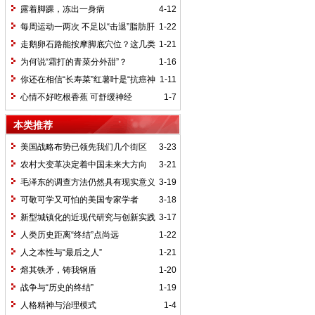
不一定最好
露着脚踝，冻出一身病
4-12
每周运动一两次 不足以“击退”脂肪肝
1-22
走鹅卵石路能按摩脚底穴位？这几类
1-21
人最好别走
为何说“霜打的青菜分外甜”？
1-16
你还在相信“长寿菜”红薯叶是“抗癌神
1-11
器”吗？
心情不好吃根香蕉 可舒缓神经
1-7
本类推荐
美国战略布势已领先我们几个街区
3-23
农村大变革决定着中国未来大方向
3-21
毛泽东的调查方法仍然具有现实意义
3-19
可敬可学又可怕的美国专家学者
3-18
新型城镇化的近现代研究与创新实践
3-17
人类历史距离“终结”点尚远
1-22
人之本性与“最后之人”
1-21
熔其铁矛，铸我钢盾
1-20
战争与“历史的终结”
1-19
人格精神与治理模式
1-4