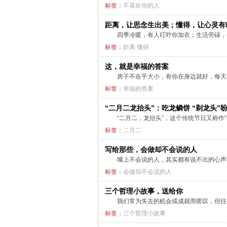
标签：
不喜欢你的人
距离，让思念生出美；懂得，让心灵有
四季冷暖，有人叮咛你加衣；生活劳碌
标签：
距离
懂得
这，就是幸福的答案
房子不在乎大小，有你在身边就好，每天
标签：
幸福的答案
“二月二龙抬头”：吃龙鳞饼 “剃龙头”
“二月二，龙抬头”，这个传统节日又称作
标签：
二月二
写给那些，会做却不会说的人
嘴上不会说的人，其实都有说不出的心
标签：
会做却不会说的人
三个哲理小故事，送给你
我们常为失去的机会或成就而嗟叹，但
标签：
三个哲理小故事