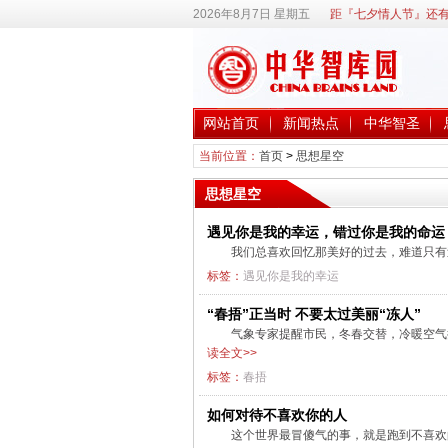
2026年8月7日 星期五
距『七夕情人节』还有
网站首页
新闻热点
中华智圣
当前位置：
首页
>
思想星空
思想星空
遇见你是我的幸运，错过你是我的命运
我们总喜欢回忆那美好的过去，难道只有
标签：
遇见你是我的幸运
“春捂”正当时 不要太过美丽“冻人”
气象专家提醒市民，冬春交替，冷暖空气拉
读全文>>
标签：
春捂
如何对待不喜欢你的人
这个世界最冒傻气的事，就是跑到不喜