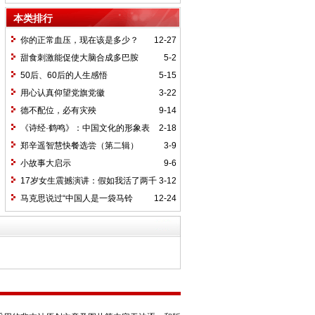
本类排行
你的正常血压，现在该是多少？
12-27
甜食刺激能促使大脑合成多巴胺
5-2
50后、60后的人生感悟
5-15
用心认真仰望党旗党徽
3-22
德不配位，必有灾殃
9-14
《诗经·鹤鸣》：中国文化的形象表
2-18
达
郑辛遥智慧快餐选尝（第二辑）
3-9
小故事大启示
9-6
17岁女生震撼演讲：假如我活了两千
3-12
岁，我的祖国她是谁？
马克思说过“中国人是一袋马铃
12-24
薯”吗