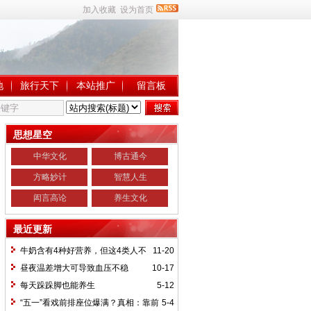
加入收藏
设为首页
地
旅行天下
本站推广
留言板
思想星空
中华文化
博古通今
方略妙计
智慧人生
闳言高论
养生文化
最近更新
牛奶含有4种好营养，但这4类人不
11-20
宜饮用
昼夜温差增大可导致血压不稳
10-17
每天跺跺脚也能养生
5-12
“五一”看戏前排座位爆满？真相：靠前
5-4