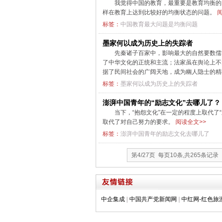
我觉得中国的教育，最重要是教育均衡的
样在教育上达到比较好的均衡状态的问题。
阅
标签：
中国教育最大问题是均衡问题
墨家何以成为历史上的失踪者
先秦诸子百家中，影响最大的自然要数儒
了中华文化的正统和主流；法家虽在舆论上不
据了民间社会的广阔天地，成为幽人隐士的
标签：
墨家何以成为历史上的失踪者
澎湃中国青年的“励志文化”去哪儿了？
当下，“抱怨文化”在一定的程度上取代了
取代了对自己努力的要求。
阅读全文>>
标签：
澎湃中国青年的励志文化去哪儿了
第4/27页 每页10条,共265条记录
中企集成
|
中国共产党新闻网
|
中红网-红色旅