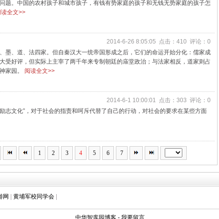
问题。中国的农村孩子和城市孩子，有钱有势家庭的孩子和无钱无势家庭的孩子怎
读全文>>
2014-6-26 8:05:05 点击：410 评论：0
、墨、道、法四家。但自秦汉大一统帝国形成之后，它们的命运开始分化：儒家成
大受好评，但实际上主宰了两千年来专制朝廷的庙堂政治；与法家相反，道家则占
精神家园。
阅读全文>>
2014-6-1 10:00:01 点击：303 评论：0
“励志文化”，对于社会的指责和呵斥代替了自己的行动，对社会的要求在某些方面
1
2
3
4
5
6
7
游网
|
黄埔军校同学会
|
中华智库园博客
-
我要留言