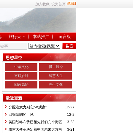
加入收藏
设为首页
地
旅行天下
本站推广
留言板
思想星空
中华文化
博古通今
方略妙计
智慧人生
闳言高论
养生文化
最近更新
分配注意力别忘“深观察”
12-27
回归清朗的世风
12-2
美国战略布势已领先我们几个街区
3-23
农村大变革决定着中国未来大方向
3-21