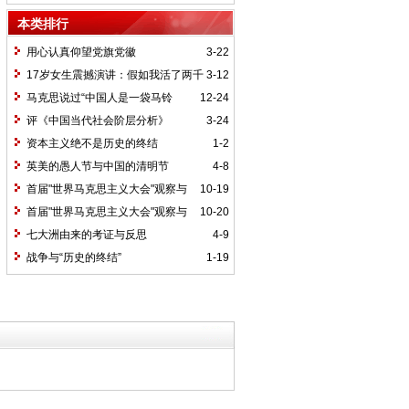
本类排行
用心认真仰望党旗党徽
3-22
17岁女生震撼演讲：假如我活了两千
3-12
岁，我的祖国她是谁？
马克思说过“中国人是一袋马铃
12-24
薯”吗
评《中国当代社会阶层分析》
3-24
资本主义绝不是历史的终结
1-2
英美的愚人节与中国的清明节
4-8
首届"世界马克思主义大会"观察与
10-19
综述之二
首届"世界马克思主义大会"观察与
10-20
综述之三
七大洲由来的考证与反思
4-9
战争与“历史的终结”
1-19