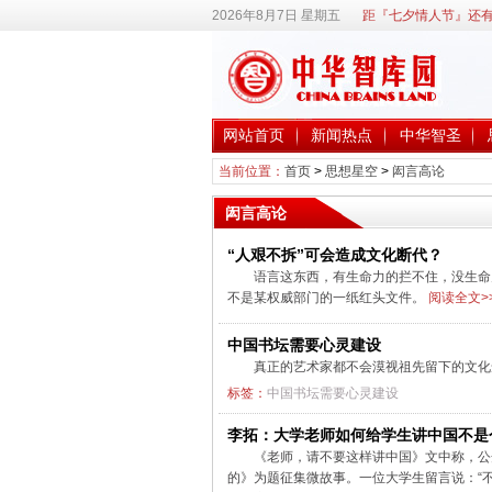
2026年8月7日 星期五
距『七夕情人节』还有
网站首页
新闻热点
中华智圣
当前位置：
首页
>
思想星空
>
闳言高论
闳言高论
“人艰不拆”可会造成文化断代？
语言这东西，有生命力的拦不住，没生命
不是某权威部门的一纸红头文件。
阅读全文>
中国书坛需要心灵建设
真正的艺术家都不会漠视祖先留下的文化
标签：
中国书坛需要心灵建设
李拓：大学老师如何给学生讲中国不是
《老师，请不要这样讲中国》文中称，公
的》为题征集微故事。一位大学生留言说：“