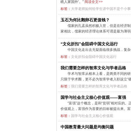
瞧人家国外’。”
阅读全文>>
标签：
大学老师如何给学生讲中国不是个小事
玉石为何比鹅卵石更值钱？
儒家的孔孟虽然积极入世，但是在经济制
家相比，儒家的经济理论体系可谓是最为薄
“文化折扣”会阻碍中国文化远行
中国文化走出去无疑面临很多挑战，复杂因
标签：
文化折扣会阻碍中国文化远行
我们需要怎样的智库文化与学者品格
学术与智库从根本上看，是两类不同的研
只限于学术圈，更不必为智库学者入职设立“硬
标签：
我们需要怎样的智库文化与学者品格
国学与社会主义核心价值观——富强
“富强”这个概念，是和“贫弱”相对应的
价值观上，富强作为首要的目标被提出来。富
标签：
国学与社会主义核心价值观
中国教育最大问题是均衡问题