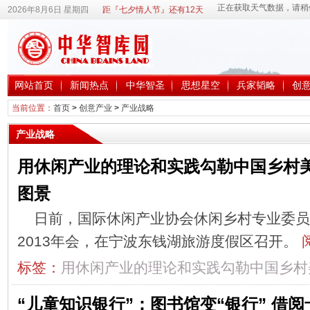
2026年8月6日 星期四
距『七夕情人节』还有12天
网站首页
新闻热点
中华智圣
思想星空
兵家韬略
创
当前位置：
首页
>
创意产业
>
产业战略
产业战略
用休闲产业的理论和实践勾勒中国乡村
图景
日前，国际休闲产业协会休闲乡村专业委员
2013年会，在宁波东钱湖旅游度假区召开。
标签：
用休闲产业的理论和实践勾勒中国乡村
“儿童知识银行”：图书馆变“银行” 借阅